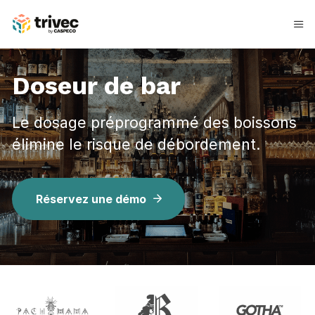
Aller
au
contenu
Doseur de bar
Le dosage préprogrammé des boissons
élimine le risque de débordement.
Réservez une démo
D
o