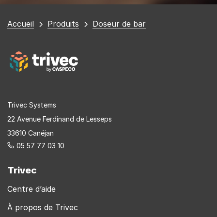
Vous
Accueil
Produits
Doseur de bar
êtes
ici
Trivec Systems
22 Avenue Ferdinand de Lesseps
33610 Canéjan
05 57 77 03 10
Trivec
Centre d’aide
À propos de Trivec