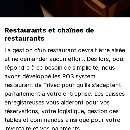
e
s
t
Restaurants et chaînes de
a
restaurants
u
La gestion d’un restaurant devrait être aisée
r
et ne demander aucun effort. Dès lors, pour
répondre à ce besoin de simplicité, nous
a
avons développé les POS system
n
restaurant de Trivec pour qu’ils s’adaptent
t
parfaitement à votre entreprise. Les caisses
enregistreuses vous aideront pour vos
réservations, votre logistique, gestion des
tables et commandes ainsi que pour votre
inventaire et vos paiements.