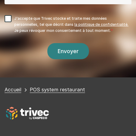
J'accepte que Trivec stocke et traite mes données
personnelles, tel que décrit dans
la politique de confidentialité.
Je peux révoquer mon consentement à tout moment.
Vous
Accueil
POS system restaurant
êtes
ici