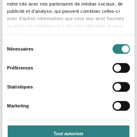
proposons une version mobile, une tablette
notre site avec nos partenaires de médias sociaux, de
publicité et d'analyse, qui peuvent combiner celles-ci
que nous appelons Trivec Go et que vous
avec d'autres informations que vous leur avez fournies
pouvez déplacer, et une caisse fixe. Notre
ou qu'ils ont collectées lors de votre utilisation de leurs
caisse enregistreuse peut se fixer a un
services.
écran plus grand et est particulièrement
Sélection
Nécessaires
adaptée aux pièces peu lumineuses ou aux
du
consentement
bars.
Préférences
Statistiques
Marketing
Tout autoriser