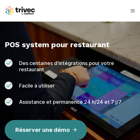
Aller
au
contenu
P
O
POS system pour restaurant
S
s
Des centaines d’intégrations pour votre
restaurant
y
s
Facile à utiliser
t
Assistance et permanence 24 h/24 et 7 j/7
e
m
Réserver une démo
r