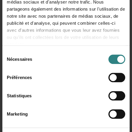
médias sociaux et d'analyser notre trafic. Nous
partageons également des informations sur l'utilisation de
notre site avec nos partenaires de médias sociaux, de
publicité et d'analyse, qui peuvent combiner celles-ci
Trivec Systems
avec d'autres informations que vous leur avez fournies
ou qu'ils ont collectées lors de votre utilisation de leurs
22 Avenue Ferdinand de Lesseps
services.
33610 Canéjan
Sélection
05 57 77 03 10
Nécessaires
du
Trivec
consentement
Préférences
Centre d’aide
À propos de Trivec
Statistiques
Notre politique de confidentialité
Contact
Marketing
Mentions légales