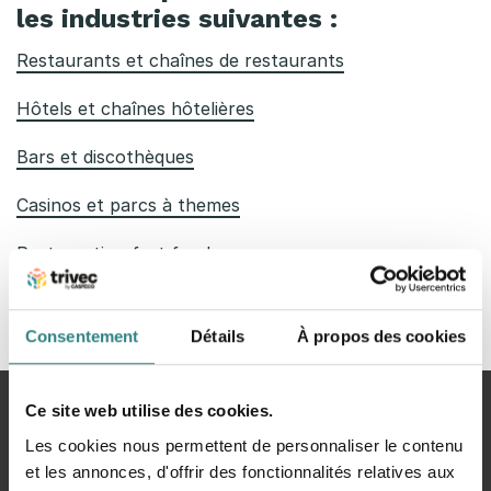
s
les industries suivantes :
i
Restaurants et chaînes de restaurants
n
Hôtels et chaînes hôtelières
d
Bars et discothèques
u
Casinos et parcs à themes
s
t
Restauration fast food
r
i
Consentement
Détails
À propos des cookies
e
Ce site web utilise des cookies.
Vous
Accueil
Les industries
s
êtes
Les cookies nous permettent de personnaliser le contenu
ici
et les annonces, d'offrir des fonctionnalités relatives aux