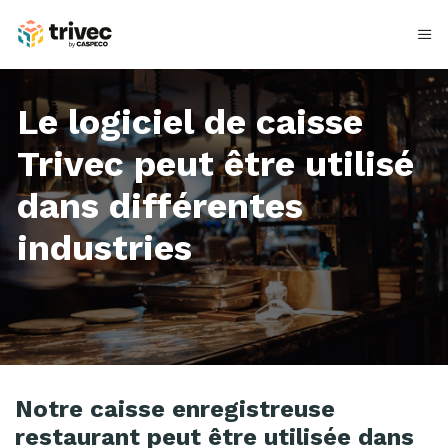
Aller
au
contenu
Le logiciel de caisse
Trivec peut être utilisé
dans différentes
industries
L
Notre caisse enregistreuse
e
restaurant peut être utilisée dans