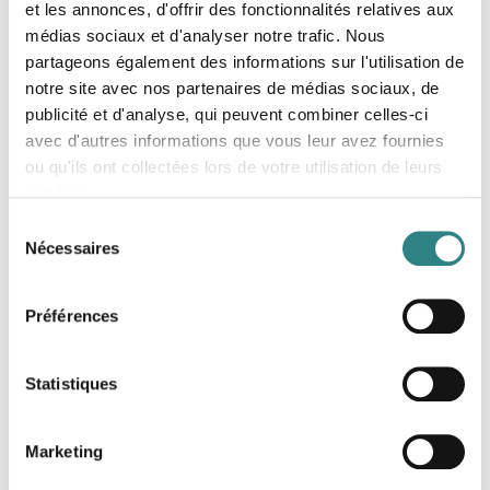
Gagnez du temps et renforcez la confiance
et les annonces, d'offrir des fonctionnalités relatives aux
au sein de votre équipe. Cette
médias sociaux et d'analyser notre trafic. Nous
partageons également des informations sur l'utilisation de
fonctionnalité supprime le travail manuel et
notre site avec nos partenaires de médias sociaux, de
garantit que chacun reçoit
publicité et d'analyse, qui peuvent combiner celles-ci
automatiquement sa juste part.
avec d'autres informations que vous leur avez fournies
ou qu'ils ont collectées lors de votre utilisation de leurs
services.
Sélection
Nécessaires
du
consentement
Préférences
Statistiques
Marketing