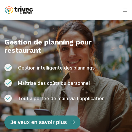
Aller
au
contenu
G
e
Gestion de planning pour
s
restaurant
t
i
Gestion intelligente des plannings
o
Maîtrise des coûts du personnel
n
Tout à portée de main via l'application
d
e
Je veux en savoir plus
p