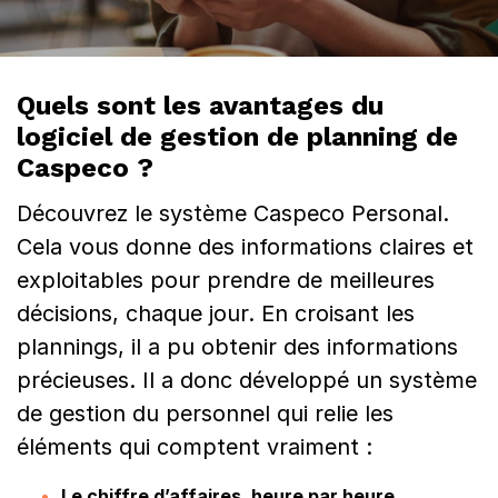
l
a
n
Quels sont les avantages du
logiciel de gestion de planning de
n
Caspeco ?
i
Découvrez le système Caspeco Personal.
n
Cela vous donne des informations claires et
g
exploitables pour prendre de meilleures
r
décisions, chaque jour. En croisant les
plannings, il a pu obtenir des informations
e
précieuses. Il a donc développé un système
s
de gestion du personnel qui relie les
t
éléments qui comptent vraiment :
a
Le chiffre d’affaires, heure par heure