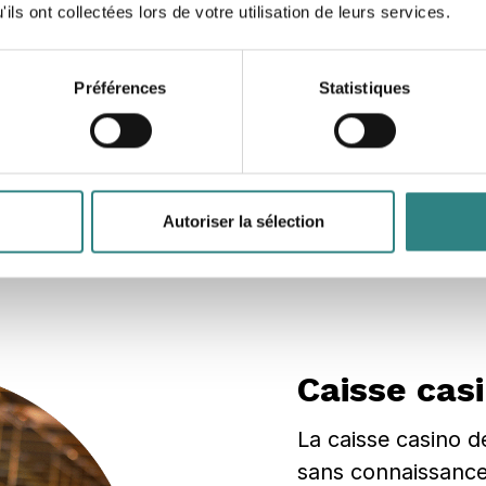
ollaboration avec
ils ont collectées lors de votre utilisation de leurs services.
aiement
ino et répondant à
Préférences
Statistiques
estataires de
c Chip Express,
es terminaux de
oire et
Autoriser la sélection
usieurs cartes.
Caisse casi
La caisse casino de 
sans connaissance