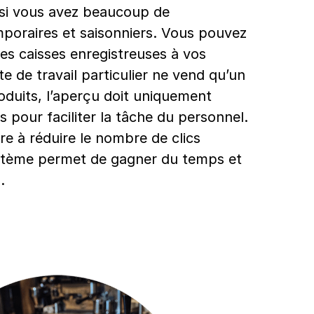
 si vous avez beaucoup de
mporaires et saisonniers. Vous pouvez
es caisses enregistreuses à vos
te de travail particulier ne vend qu’un
oduits, l’aperçu doit uniquement
es pour faciliter la tâche du personnel.
e à réduire le nombre de clics
ystème permet de gagner du temps et
.