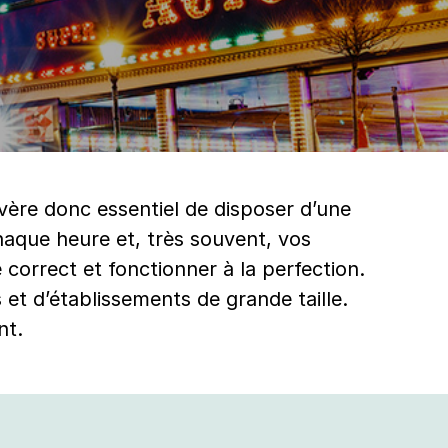
avère donc essentiel de disposer d’une
haque heure et, très souvent, vos
correct et fonctionner à la perfection.
t d’établissements de grande taille.
nt.