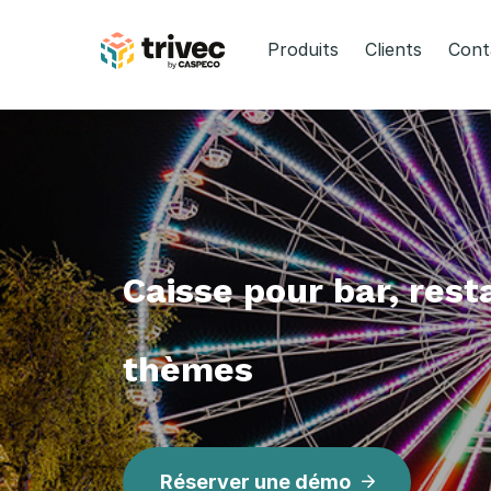
Aller
au
Produits
Clients
Cont
contenu
C
a
i
s
Caisse pour bar, rest
s
thèmes
e
c
a
Réserver une démo