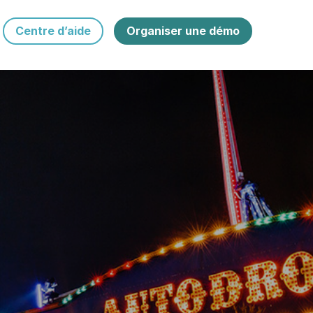
Centre d’aide
Organiser une démo