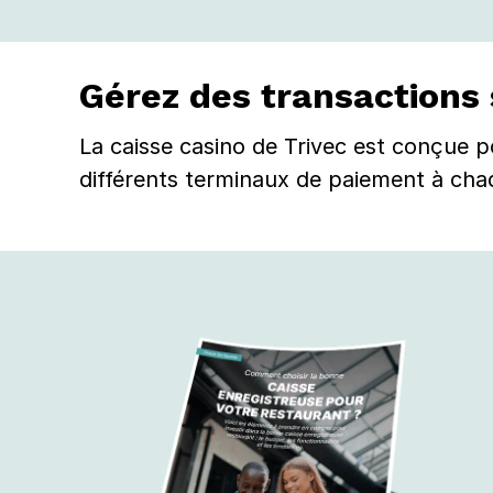
Gérez des transactions
La caisse casino de Trivec est conçue
différents terminaux de paiement à chaq