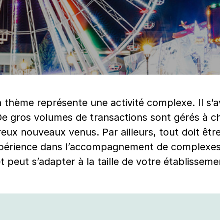
à thème représente une activité complexe. Il s’
De gros volumes de transactions sont gérés à c
x nouveaux venus. Par ailleurs, tout doit être 
périence dans l’accompagnement de complexes e
et peut s’adapter à la taille de votre établisseme