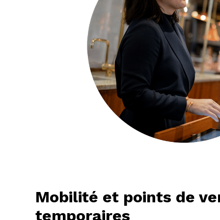
Mobilité et points de ve
temporaires