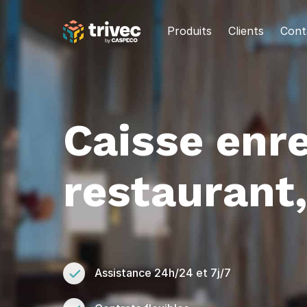
Aller
au
Produits
Clients
Cont
contenu
Caisse enr
restaurant,
Assistance 24h/24 et 7j/7