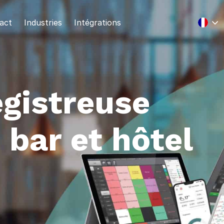
act
Industries
Intégrations
egistreuse
 bar et hôtel