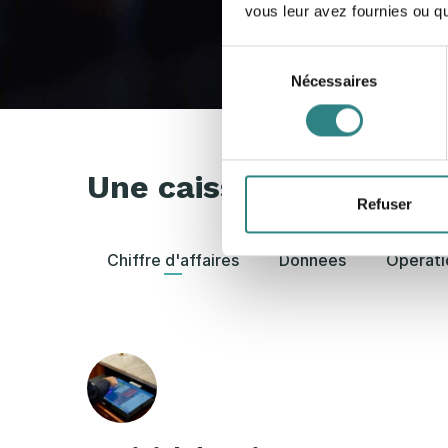
vous leur avez fournies ou qu'
Sélection
Nécessaires
du
consentement
Une caisse enregistre
Refuser
Chiffre d'affaires
Données
Opérati