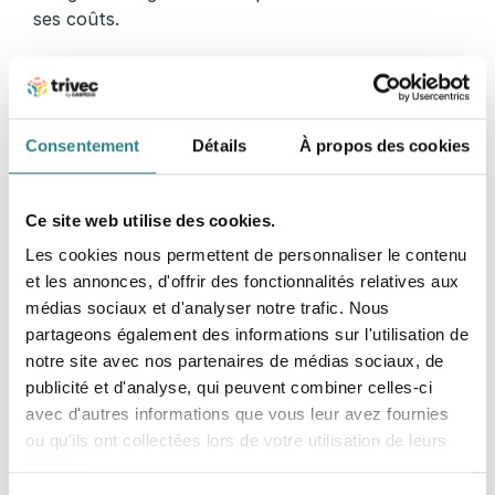
ses coûts.
Explorers n’a donc plus rien à prouver en tant
qu’hôtel partenaire leader de Disneyland Paris, si
ce n’est qu’à l’avenir, il souhaiterait poursuivre
Consentement
Détails
À propos des cookies
son développement technologique, comme il l’a
fait pour ses solutions d’encaissement.
Ce site web utilise des cookies.
« Un système de caisse qui
Les cookies nous permettent de personnaliser le contenu
évoluera comme nous
et les annonces, d'offrir des fonctionnalités relatives aux
évoluons avec la technologie »
médias sociaux et d'analyser notre trafic. Nous
partageons également des informations sur l'utilisation de
notre site avec nos partenaires de médias sociaux, de
Visitez le site d’Explorers
publicité et d'analyse, qui peuvent combiner celles-ci
Découvrez plus de cas clients ici »
avec d'autres informations que vous leur avez fournies
ou qu'ils ont collectées lors de votre utilisation de leurs
services.