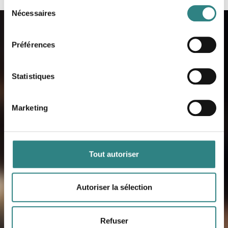
Sélection
Nécessaires
du
consentement
Préférences
Contactez-nous
Statistiques
Lorsque vous aurez inscrit vos
coordonnées, vous serez contactés par
Marketing
un de nos experts qualifiés qui vous en
dira plus sur nos produits et vous
montrera comment ils fonctionnent en
Tout autoriser
pratique.
Autoriser la sélection
PRÉNOM
*
Refuser