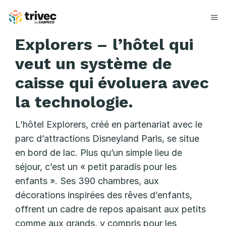
Aller
au
contenu
H
Explorers – l’hôtel qui
ô
veut un système de
t
caisse qui évoluera avec
e
la technologie.
l
L’hôtel Explorers, créé en partenariat avec le
E
parc d’attractions Disneyland Paris, se situe
en bord de lac. Plus qu’un simple lieu de
x
séjour, c’est un « petit paradis pour les
p
enfants ». Ses 390 chambres, aux
l
décorations inspirées des rêves d’enfants,
offrent un cadre de repos apaisant aux petits
o
comme aux grands, y compris pour les