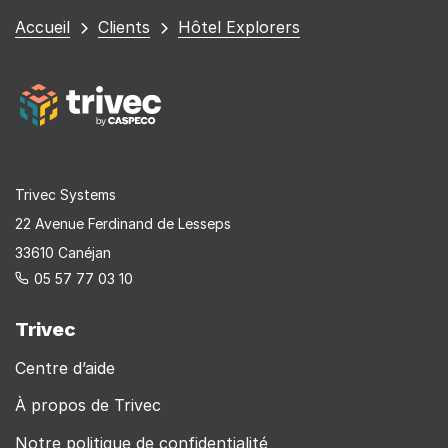
Vous
Accueil
Clients
Hôtel Explorers
êtes
ici
Trivec Systems
22 Avenue Ferdinand de Lesseps
33610 Canéjan
05 57 77 03 10
Trivec
Centre d’aide
À propos de Trivec
Notre politique de confidentialité