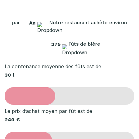
r
e
par
Notre restaurant achète environ
An
s
t
Fûts de bière
275
a
u
La contenance moyenne des fûts est de
r
30 l
a
t
i
Le prix d’achat moyen par fût est de
o
240 €
n