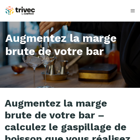
Aller
au
contenu
Augmentez la marge
brute de votre bar
C
Augmentez la marge
a
brute de votre bar –
l
calculez le gaspillage de
c
boisson que vous réalisez