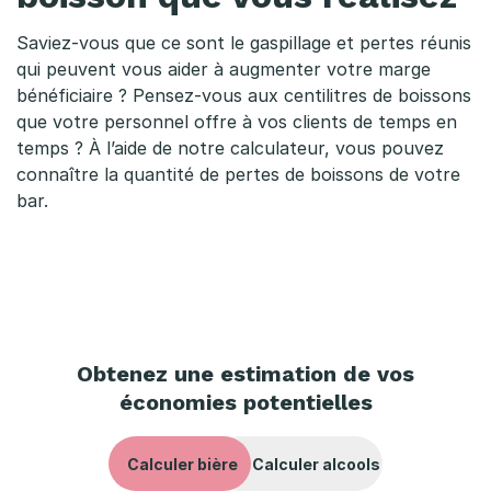
u
l
Saviez-vous que ce sont le gaspillage et pertes réunis
qui peuvent vous aider à augmenter votre marge
m
bénéficiaire ? Pensez-vous aux centilitres de boissons
a
que votre personnel offre à vos clients de temps en
temps ? À l’aide de notre calculateur, vous pouvez
r
connaître la quantité de pertes de boissons de votre
bar.
g
e
b
r
u
Obtenez une estimation de vos
économies potentielles
t
e
Calculer bière
Calculer alcools