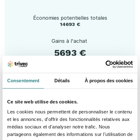
Économies potentielles totales
14693 €
Gains à l'achat
5693 €
Gains dans les facturations clients
9000 €
Consentement
Détails
À propos des cookies
En minimisant vos gaspillages d'alcool, vous n'avez
pas à acheter le même nombre de bouteilles et de
Ce site web utilise des cookies.
fûts, et vous êtes payé pour chaque centilitre. Nous
Les cookies nous permettent de personnaliser le contenu
serions ravis de vous parler et de voir comment nous
et les annonces, d'offrir des fonctionnalités relatives aux
pouvons vous aider.
médias sociaux et d'analyser notre trafic. Nous
partageons également des informations sur l'utilisation de