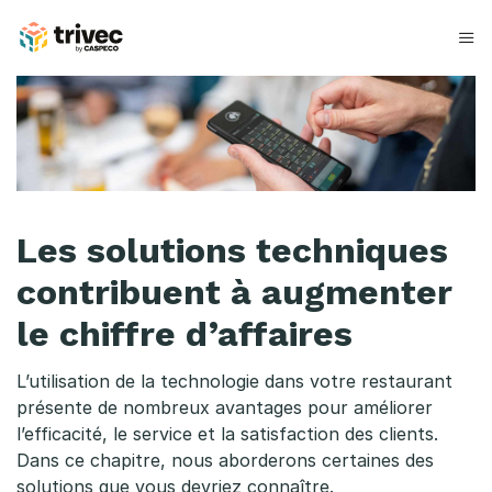
Aller
au
contenu
L
e
s
s
Les solutions techniques
o
contribuent à augmenter
l
le chiffre d’affaires
u
t
L’utilisation de la technologie dans votre restaurant
présente de nombreux avantages pour améliorer
i
l’efficacité, le service et la satisfaction des clients.
Dans ce chapitre, nous aborderons certaines des
o
solutions que vous devriez connaître.