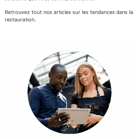
n
Retrouvez tout nos articles sur
les tendances dans la
s
restauration.
t
e
c
h
n
i
q
u
e
s