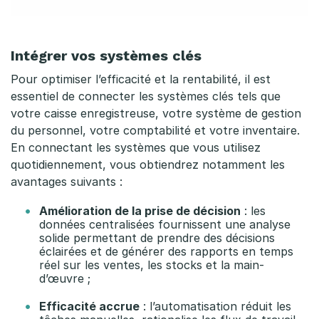
c
o
Intégrer vos systèmes clés
n
Pour optimiser l’efficacité et la rentabilité, il est
t
essentiel de connecter les systèmes clés tels que
votre caisse enregistreuse, votre système de gestion
r
du personnel, votre comptabilité et votre inventaire.
En connectant les systèmes que vous utilisez
i
quotidiennement, vous obtiendrez notamment les
b
avantages suivants :
u
Amélioration de la prise de décision
: les
données centralisées fournissent une analyse
e
solide permettant de prendre des décisions
éclairées et de générer des rapports en temps
n
réel sur les ventes, les stocks et la main-
d’œuvre ;
t
Efficacité accrue
: l’automatisation réduit les
à