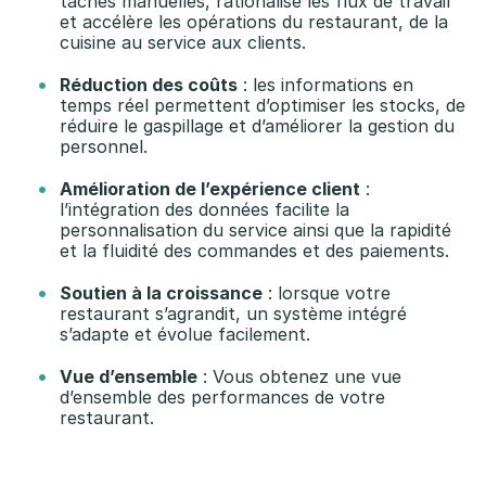
tâches manuelles, rationalise les flux de travail
et accélère les opérations du restaurant, de la
a
cuisine au service aux clients.
u
Réduction des coûts
: les informations en
temps réel permettent d’optimiser les stocks, de
g
réduire le gaspillage et d’améliorer la gestion du
personnel.
m
Amélioration de l’expérience client
:
e
l’intégration des données facilite la
personnalisation du service ainsi que la rapidité
n
et la fluidité des commandes et des paiements.
t
Soutien à la croissance
: lorsque votre
restaurant s’agrandit, un système intégré
e
s’adapte et évolue facilement.
r
Vue d’ensemble
: Vous obtenez une vue
d’ensemble des performances de votre
l
restaurant.
e