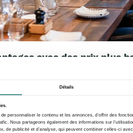
ntages avec des prix plus ba
es marges, l’efficacité opérationnelle est plus importante q
t tirer parti des analyses intelligentes sont essentiels pou
ge et les marges sont désormais des alliés clés pour améli
Détails
ies.
urs et augmenter la dépense
e personnaliser le contenu et les annonces, d'offrir des fonctio
rafic. Nous partageons également des informations sur l'utilisati
tirer et à fidéliser les clients. Les offres spéciales, les me
, de publicité et d'analyse, qui peuvent combiner celles-ci avec
ant les périodes creuses. Une tarification claire, perçue 