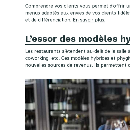
n
Comprendre vos clients vous permet d’offrir un
menus adaptés aux envies de vos clients fidèles
à
et de différenciation.
En savoir plus.
n
L’essor des modèles h
e
Les restaurants s’étendent au-delà de la salle 
p
coworking, etc. Ces modèles hybrides et phygi
nouvelles sources de revenus. Ils permettent d’
a
s
m
a
n