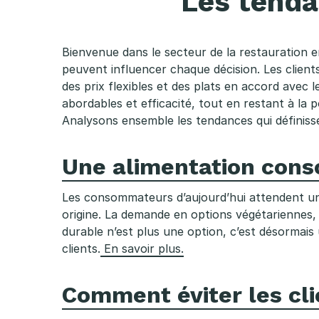
Les tenda
n
Bienvenue dans le secteur de la restauration en
c
peuvent influencer chaque décision. Les clients
e
des prix flexibles et des plats en accord avec le
abordables et efficacité, tout en restant à la p
s
Analysons ensemble les tendances qui définiss
d
Une alimentation cons
e
Les consommateurs d’aujourd’hui attendent une
origine. La demande en options végétariennes,
l
durable n’est plus une option, c’est désormais u
clients.
En savoir plus.
a
r
Comment éviter les cli