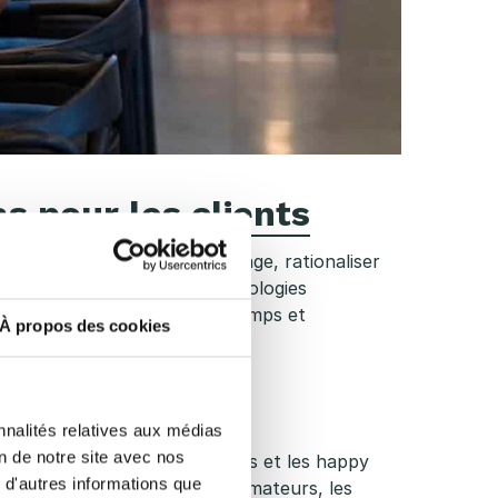
s pour les clients
ue jamais. Réduire le gaspillage, rationaliser
r rester compétitif. Les technologies
orer la précision, gagner du temps et
À propos des cookies
 moyenne
nnalités relatives aux médias
on de notre site avec nos
nus fixes, les forfaits attractifs et les happy
 d'autres informations que
comme équitable par les consommateurs, les