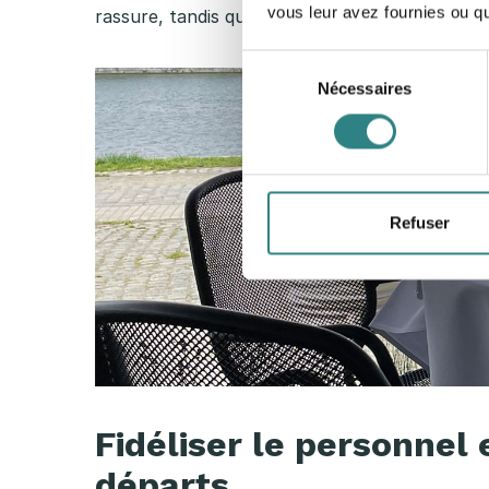
vous leur avez fournies ou qu'
rassure, tandis que des promotions ciblées enc
Sélection
Nécessaires
du
consentement
Refuser
Fidéliser le personnel
départs