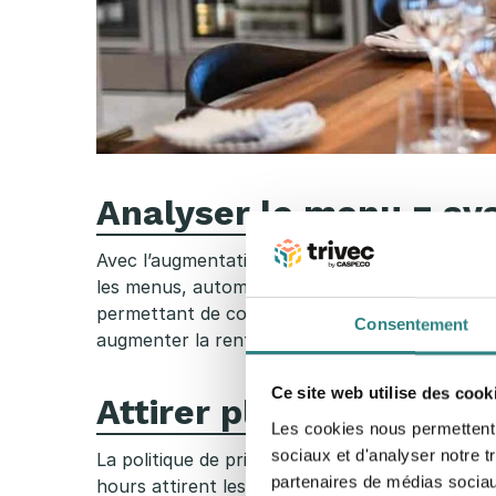
q
u
e
r
Analyser le menu = ava
e
Avec l’augmentation des coûts et la réduction d
n
les menus, automatiser les tâches routinières e
permettant de contrôler les stocks, le gaspilla
2
Consentement
augmenter la rentabilité.
En savoir plus.
0
Ce site web utilise des cook
Attirer plus de visite
2
Les cookies nous permettent d
sociaux et d'analyser notre t
La politique de prix est une stratégie visant à at
6
partenaires de médias sociaux
hours attirent les clients, en particulier pend