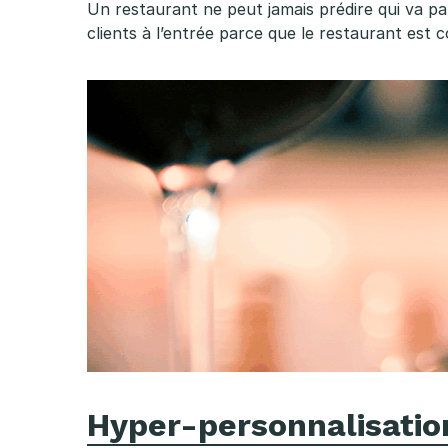
e
Un restaurant ne peut jamais prédire qui va pa
clients à l’entrée parce que le restaurant est
s
t
a
u
r
a
t
i
o
Hyper-personnalisation 