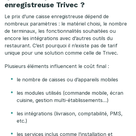
enregistreuse Trivec ?
u
Le prix d’une caisse enregistreuse dépend de
s
nombreux paramètres : le matériel choisi, le nombre
e
de terminaux, les fonctionnalités souhaitées ou
encore les intégrations avec d’autres outils du
p
restaurant. C’est pourquoi il n’existe pas de tarif
unique pour une solution comme celle de
Trivec
.
o
u
Plusieurs éléments influencent le coût final :
r
le nombre de caisses ou d’appareils mobiles
r
les modules utilisés (commande mobile, écran
e
cuisine, gestion multi-établissements…)
s
les intégrations (livraison, comptabilité, PMS,
etc.)
t
les services inclus comme l’installation et