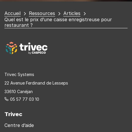
Vous
Accueil
Ressources
Articles
Quel est le prix d’une caisse enregistreuse pour
êtes
restaurant ?
ici
Trivec Systems
22 Avenue Ferdinand de Lesseps
33610 Canéjan
05 57 77 03 10
Trivec
Centre d’aide