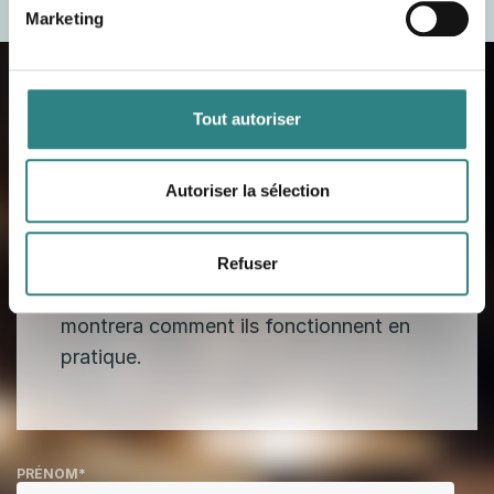
Marketing
Tout autoriser
Contactez-nous
Autoriser la sélection
Lorsque vous aurez inscrit vos
coordonnées, vous serez contactés par
un de nos experts qualifiés qui vous en
Refuser
dira plus sur nos produits et vous
montrera comment ils fonctionnent en
pratique.
PRÉNOM
*