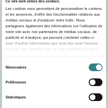
Ce site web utilise des cookies.
Les cookies nous permettent de personnaliser le contenu
et les annonces, d'offrir des fonctionnalités relatives aux
médias sociaux et d'analyser notre trafic. Nous
partageons également des informations sur l'utilisation de
notre site avec nos partenaires de médias sociaux, de
publicité et d'analyse, qui peuvent combiner celles-ci
avec d'autres informations que vous leur avez fournies
ou qu'ils ont collectées lors de votre utilisation de leurs
services.
Sélection
Nécessaires
du
En savoir plus sur nos systèmes de
consentement
caisse pour restaurant
Préférences
Statistiques
La caisse enregistreuse de Trivec