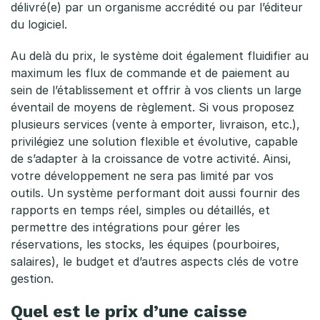
délivré(e) par un organisme accrédité ou par l’éditeur
s
du logiciel.
e
Au delà du prix, le système doit également fluidifier au
e
maximum les flux de commande et de paiement au
sein de l’établissement et offrir à vos clients un large
n
éventail de moyens de règlement. Si vous proposez
r
plusieurs services (vente à emporter, livraison, etc.),
privilégiez une solution flexible et évolutive, capable
e
de s’adapter à la croissance de votre activité. Ainsi,
g
votre développement ne sera pas limité par vos
outils. Un système performant doit aussi fournir des
i
rapports en temps réel, simples ou détaillés, et
permettre des intégrations pour gérer les
s
réservations, les stocks, les équipes (pourboires,
t
salaires), le budget et d’autres aspects clés de votre
gestion.
r
Quel est le prix d’une caisse
e