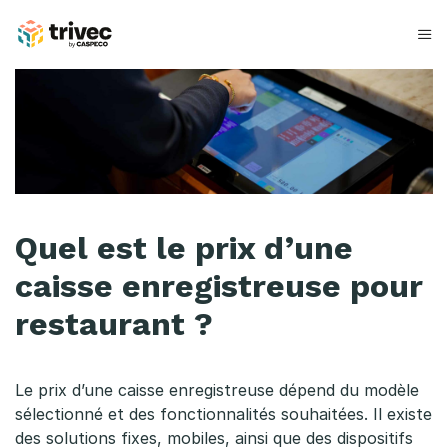
Aller
au
contenu
Q
u
e
l
e
Quel est le prix d’une
s
caisse enregistreuse pour
t
restaurant ?
l
e
Le prix d’une caisse enregistreuse dépend du modèle
sélectionné et des fonctionnalités souhaitées. Il existe
p
des solutions fixes, mobiles, ainsi que des dispositifs