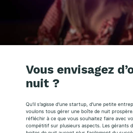
O
u
Vous envisagez d’o
v
nuit ?
r
i
Qu’il s’agisse d’une startup, d’une petite entre
voulons tous gérer une boîte de nuit prospère.
r
réfléchir à ce que vous souhaitez faire avec vo
compétitif sur plusieurs aspects. Les gérants 
boites de nuit auront plus facilement du succès