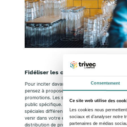
Fidéliser les clients
Consentement
Pour inciter davantage de clients à se rendre 
pensez à proposer des offres spéciales, des ré
promotions. Les soirées à thème sont un excel
Ce site web utilise des cook
public spécifique. Vous pouvez également pro
Les cookies nous permettent d
spéciales différentes chaque soir pour donner 
sociaux et d'analyser notre t
venir dans votre établissement tout au long de
partenaires de médias sociaux
distribution de prospectus contenant des cou