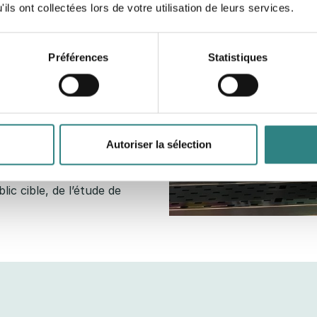
ils ont collectées lors de votre utilisation de leurs services.
Préférences
Statistiques
rants, bars et boîtes de
que veulent vos clients. En
 la donnée, vous pouvez
cept et votre offre. Nous
Autoriser la sélection
re blog et ailleurs, à
une entreprise, du
lic cible, de l’étude de