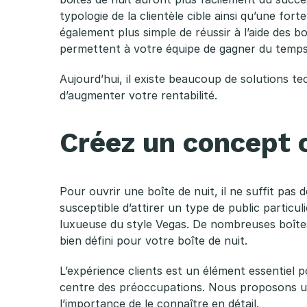
u
typologie de la clientèle cible ainsi qu’une for
n
également plus simple de réussir à l’aide des bo
permettent à votre équipe de gagner du temps 
e
Aujourd’hui, il existe beaucoup de solutions te
b
d’augmenter votre rentabilité.
o
Créez un concept 
î
t
Pour ouvrir une boîte de nuit, il ne suffit pa
susceptible d’attirer un type de public partic
e
luxueuse du style Vegas. De nombreuses boîtes d
bien défini pour votre boîte de nuit.
d
L’expérience clients est un élément essentiel p
e
centre des préoccupations. Nous proposons 
l’importance de le connaître en détail.