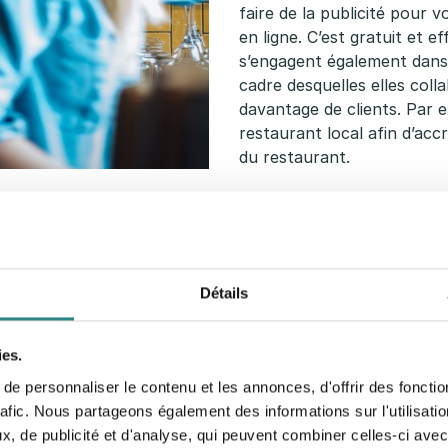
faire de la publicité pour 
en ligne. C’est gratuit et 
s’engagent également dans 
cadre desquelles elles coll
davantage de clients. Par 
restaurant local afin d’acc
du restaurant.
Détails
dans votre établissement,
ductions et des
lent moyen d’attirer un
ies.
poser des boissons
e personnaliser le contenu et les annonces, d'offrir des fonctio
aux clients une raison de
rafic. Nous partageons également des informations sur l'utilisati
 la semaine. En outre, la
, de publicité et d'analyse, qui peuvent combiner celles-ci avec
pons est un moyen efficace