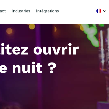
act
Industries
Intégrations
tez ouvrir
e nuit ?