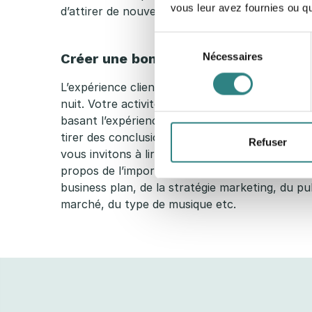
vous leur avez fournies ou qu'
d’attirer de nouveaux clients.
Sélection
Créer une bonne expérience client
Nécessaires
du
consentement
L’expérience client est un must pour les restau
nuit. Votre activité devrait être guidée par ce 
basant l’expérience que vous proposez sur de
tirer des conclusions afin de définir votre con
Refuser
vous invitons à lire davantage d’articles sur not
propos de l’importance d’une bonne idée pour 
business plan, de la stratégie marketing, du pub
marché, du type de musique etc.