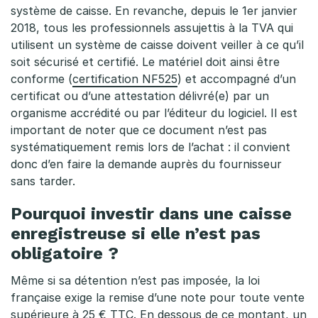
g
système de caisse. En revanche, depuis le 1er janvier
2018, tous les professionnels assujettis à la TVA qui
a
utilisent un système de caisse doivent veiller à ce qu’il
t
soit sécurisé et certifié. Le matériel doit ainsi être
conforme (
certification NF525
) et accompagné d’un
o
certificat ou d’une attestation délivré(e) par un
organisme accrédité ou par l’éditeur du logiciel. Il est
i
important de noter que ce document n’est pas
r
systématiquement remis lors de l’achat : il convient
donc d’en faire la demande auprès du fournisseur
e
sans tarder.
d
Pourquoi investir dans une caisse
’
enregistreuse si elle n’est pas
a
obligatoire ?
v
Même si sa détention n’est pas imposée, la loi
française exige la remise d’une note pour toute vente
o
supérieure à 25 € TTC. En dessous de ce montant, un