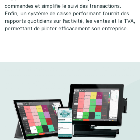
commandes et simplifie le suivi des transactions.
n
Enfin, un système de caisse performant fournit des
r
rapports quotidiens sur l’activité, les ventes et la TVA,
permettant de piloter efficacement son entreprise.
e
g
i
s
t
r
e
u
s