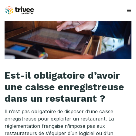
Aller
au
contenu
E
s
t
-
i
Est-il obligatoire d’avoir
l
une caisse enregistreuse
o
dans un restaurant ?
b
Il n’est pas obligatoire de disposer d’une caisse
l
enregistreuse pour exploiter un restaurant. La
réglementation française n’impose pas aux
i
restaurateurs de s’équiper d’un logiciel ou d’un