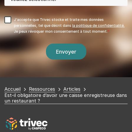
J'accepte que Trivec stocke et traite mes données
personnelles, tel que décrit dans
la politique de confidentialité.
Je peux révoquer mon consentement à tout moment.
Vous
Accueil
Ressources
Articles
Est-il obligatoire d’avoir une caisse enregistreuse dans
êtes
un restaurant ?
ici