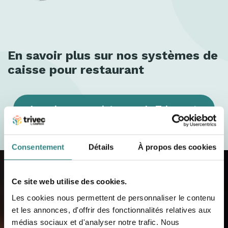
e
d
a
En savoir plus sur nos systèmes de
n
caisse pour restaurant
s
u
La caisse enregistreuse de Trivec
n
r
Consentement
Détails
À propos des cookies
e
s
Ce site web utilise des cookies.
t
Les cookies nous permettent de personnaliser le contenu
Contactez-nous
et les annonces, d'offrir des fonctionnalités relatives aux
a
médias sociaux et d'analyser notre trafic. Nous
Lorsque vous aurez inscrit vos