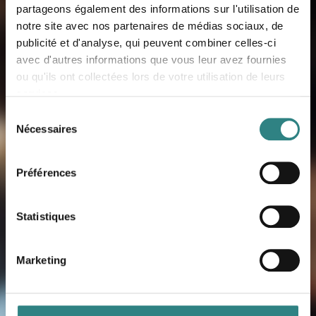
u
partageons également des informations sur l'utilisation de
coordonnées, vous serez contactés par
notre site avec nos partenaires de médias sociaux, de
r
un de nos experts qualifiés qui vous en
publicité et d'analyse, qui peuvent combiner celles-ci
dira plus sur nos produits et vous
a
avec d'autres informations que vous leur avez fournies
montrera comment ils fonctionnent en
ou qu'ils ont collectées lors de votre utilisation de leurs
n
pratique.
services.
t
Sélection
Nécessaires
du
?
consentement
PRÉNOM
*
Préférences
Statistiques
NOM DE FAMILLE
*
Marketing
ADRESSE ÉLECTRONIQUE
*