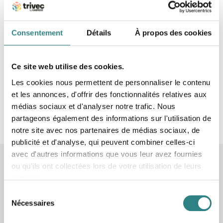
boissons électroniques. Nos caisses enregistreuses
restaurants sont intégrables et incluent des options
flexibles comme les fonctions de réservations en
Consentement
Détails
À propos des cookies
ligne, comptabilité restaurant, de la gestion de
planning restaurant, gestion de stock restaurant et
logiciel restauration. L’entreprise offre ses services à
Ce site web utilise des cookies.
plus de 8 000 clients à l’échelle locale depuis ses
Les cookies nous permettent de personnaliser le contenu
bureaux en Suède, en Norvège, au Danemark, en
et les annonces, d'offrir des fonctionnalités relatives aux
Belgique et en France. Plus d’infos sur www.trivec.fr
médias sociaux et d'analyser notre trafic. Nous
partageons également des informations sur l'utilisation de
notre site avec nos partenaires de médias sociaux, de
publicité et d'analyse, qui peuvent combiner celles-ci
avec d'autres informations que vous leur avez fournies
Articles connexes
ou qu'ils ont collectées lors de votre utilisation de leurs
services.
Sélection
Nécessaires
du
consentement