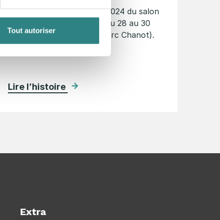
Trivec participe à l’édition 2024 du salon
Food’In Sud, qui aura lieu du 28 au 30
Tout autoriser
janvier 2024 à Marseille (Parc Chanot).
Un salon méditerranéen…
Lire l’histoire
Extra