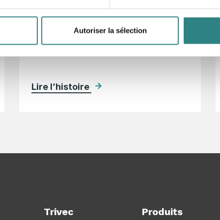
avons le plaisir de vous informer que si
vous avez déjà un appareil Unitech
Autoriser la sélection
Handy pour…
Lire l’histoire
Trivec
Produits