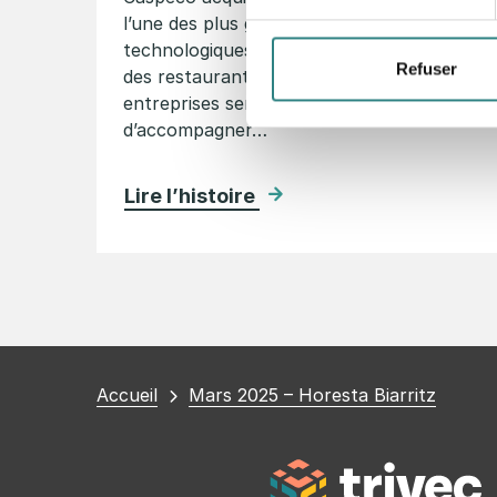
l’une des plus grandes plateformes
technologiques en Europe à destination
Refuser
des restaurants Ensemble, les deux
entreprises seront en mesure
d’accompagner…
Lire l’histoire
Vous
Accueil
Mars 2025 – Horesta Biarritz
êtes
ici