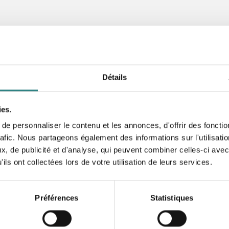
Détails
ies.
e personnaliser le contenu et les annonces, d'offrir des fonctio
rafic. Nous partageons également des informations sur l'utilisati
, de publicité et d'analyse, qui peuvent combiner celles-ci avec
ils ont collectées lors de votre utilisation de leurs services.
Nouveautés septembre 2024
19 septembre 2024
Préférences
Statistiques
Nouveautés Transformez votre appareil
Unitech en terminal de paiement
Nous