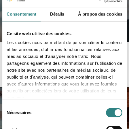
Consentement
Détails
À propos des cookies
Ce site web utilise des cookies.
Les cookies nous permettent de personnaliser le contenu
et les annonces, d'offrir des fonctionnalités relatives aux
Témoignages client
médias sociaux et d'analyser notre trafic. Nous
partageons également des informations sur l'utilisation de
notre site avec nos partenaires de médias sociaux, de
La Rhumerie Paris
Hôtel Explorers
Mama Shelter
publicité et d'analyse, qui peuvent combiner celles-ci
avec d'autres informations que vous leur avez fournies
ou qu'ils ont collectées lors de votre utilisation de leurs
services.
La Rhumerie Paris
Sélection
Nécessaires
du
Depuis plus de 15 ans TRIVEC accompagne La
consentement
Rhumerie, lieu emblématique de Saint Germain des