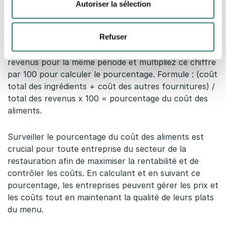
Autoriser la sélection
au coût total des ingrédients pour calculer le coût
total des menus.
Refuser
6.
Divisez le coût total des menus par le total des
revenus pour la même période et multipliez ce chiffre
par 100 pour calculer le pourcentage. Formule : (coût
total des ingrédients + coût des autres fournitures) /
total des revenus x 100 = pourcentage du coût des
aliments.
Surveiller le pourcentage du coût des aliments est
crucial pour toute entreprise du secteur de la
restauration afin de maximiser la rentabilité et de
contrôler les coûts. En calculant et en suivant ce
pourcentage, les entreprises peuvent gérer les prix et
les coûts tout en maintenant la qualité de leurs plats
du menu.