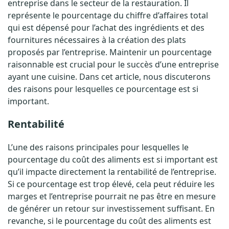
entreprise dans le secteur de la restauration. Il
c
représente le pourcentage du chiffre d’affaires total
u
qui est dépensé pour l’achat des ingrédients et des
fournitures nécessaires à la création des plats
l
proposés par l’entreprise. Maintenir un pourcentage
e
raisonnable est crucial pour le succès d’une entreprise
ayant une cuisine. Dans cet article, nous discuterons
r
des raisons pour lesquelles ce pourcentage est si
important.
l
a
Rentabilité
m
L’une des raisons principales pour lesquelles le
pourcentage du coût des aliments est si important est
a
qu’il impacte directement la rentabilité de l’entreprise.
r
Si ce pourcentage est trop élevé, cela peut réduire les
marges et l’entreprise pourrait ne pas être en mesure
g
de générer un retour sur investissement suffisant. En
e
revanche, si le pourcentage du coût des aliments est