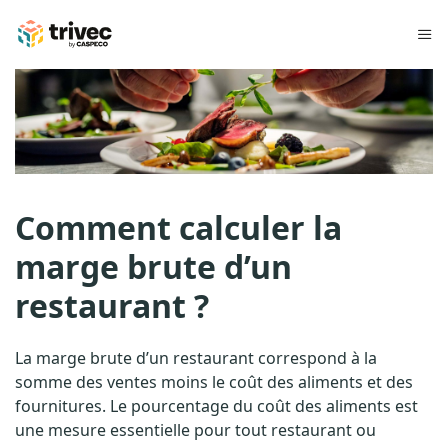
Aller
au
contenu
C
o
m
m
Comment calculer la
e
marge brute d’un
n
restaurant ?
t
c
La marge brute d’un restaurant correspond à la
somme des ventes moins le coût des aliments et des
a
fournitures. Le pourcentage du coût des aliments est
l
une mesure essentielle pour tout restaurant ou