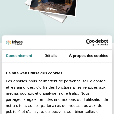
Consentement
Détails
À propos des cookies
Comment calculer la formule du
coût des aliments ?
Ce site web utilise des cookies.
Les cookies nous permettent de personnaliser le contenu
Les coûts des aliments est le coût de tous les
et les annonces, d'offrir des fonctionnalités relatives aux
ingrédients et fournitures nécessaires pour préparer
médias sociaux et d'analyser notre trafic. Nous
les plats du menu. Le calcul de ces coûts peut être
partageons également des informations sur l'utilisation de
un défi, mais il est essentiel pour toute entreprise du
notre site avec nos partenaires de médias sociaux, de
secteur de la restauration de savoir combien elle
publicité et d'analyse, qui peuvent combiner celles-ci
dépense pour ces menus afin de maintenir la