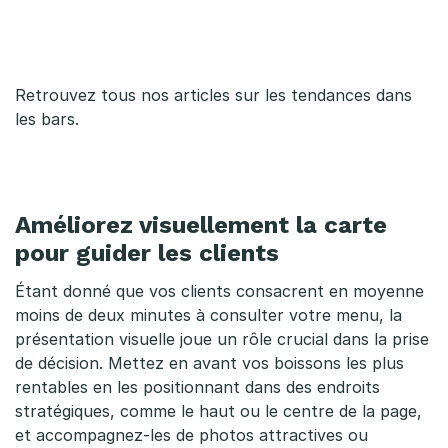
g
e
Retrouvez tous nos articles sur
les tendances dans
s
les bars
.
e
t
e
Améliorez visuellement la carte
pour guider les clients
x
Étant donné que vos clients consacrent en moyenne
p
moins de deux minutes à consulter votre menu, la
é
présentation visuelle joue un rôle crucial dans la prise
de décision. Mettez en avant vos boissons les plus
r
rentables en les positionnant dans des endroits
i
stratégiques, comme le haut ou le centre de la page,
et accompagnez-les de photos attractives ou