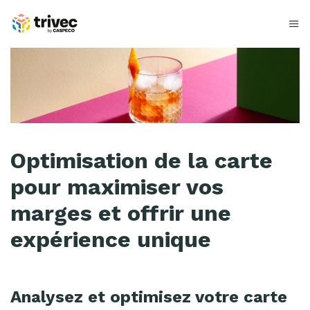
Aller
au
contenu
O
p
t
i
Optimisation de la carte
m
pour maximiser vos
i
marges et offrir une
s
expérience unique
e
r
d
Analysez et optimisez votre carte