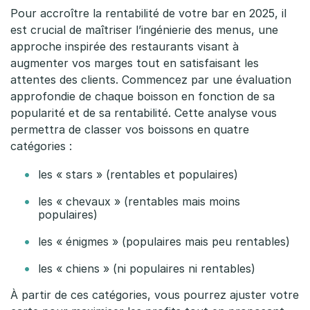
e
Pour accroître la rentabilité de votre bar en 2025, il
est crucial de maîtriser l’ingénierie des menus, une
l
approche inspirée des restaurants visant à
a
augmenter vos marges tout en satisfaisant les
attentes des clients. Commencez par une évaluation
c
approfondie de chaque boisson en fonction de sa
a
popularité et de sa rentabilité. Cette analyse vous
permettra de classer vos boissons en quatre
r
catégories :
t
les « stars » (rentables et populaires)
e
les « chevaux » (rentables mais moins
populaires)
p
les « énigmes » (populaires mais peu rentables)
o
les « chiens » (ni populaires ni rentables)
u
À partir de ces catégories, vous pourrez ajuster votre
r