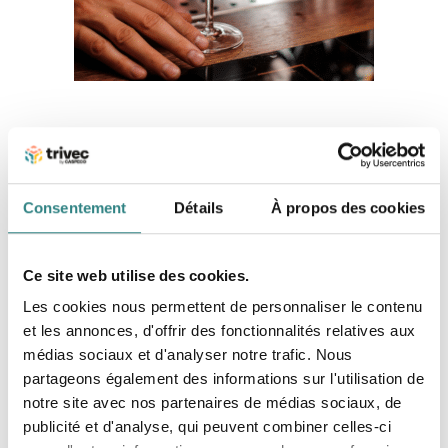
Cas pratiques :
Le romarin
: quelques brins de romarin peuvent
sublimer un gin tonic ou un cocktail à base de fruits
Consentement
Détails
À propos des cookies
rouges. Vous pourrez également l’utiliser avec ces
branches cette fois pour créer une boisson
rafraichissante maison et pour assaisonner en cuisine.
Ce site web utilise des cookies.
Les cookies nous permettent de personnaliser le contenu
Citron vert
: un zest peut être utilisé en décoration
et les annonces, d'offrir des fonctionnalités relatives aux
ou en cuisine. Vous pourrez utiliser le jus dans un
médias sociaux et d'analyser notre trafic. Nous
cocktail et venir déposer votre restant de fruit dans
partageons également des informations sur l'utilisation de
votre préparation de limonade maison, menthe-
notre site avec nos partenaires de médias sociaux, de
citron.
publicité et d'analyse, qui peuvent combiner celles-ci