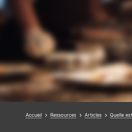
Vous
Accueil
Ressources
Articles
Quelle est
êtes
ici