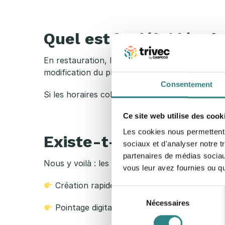
n
i
Quel est le délai légal
n
En restauration, l
e planning doit être communi
modification du planning déjà affiché, le
délai 
g
Consentement
Si les horaires collectifs doivent être modifiés, 
e
Ce site web utilise des cook
n
Les cookies nous permettent d
Existe-t-il des solutio
sociaux et d'analyser notre t
r
partenaires de médias sociaux
Nous y voilà : les
logiciels de gestion du plann
vous leur avez fournies ou qu'
e
Création rapide des plannings
Sélection
s
Nécessaires
du
Pointage digital et transparence totale
consentement
t