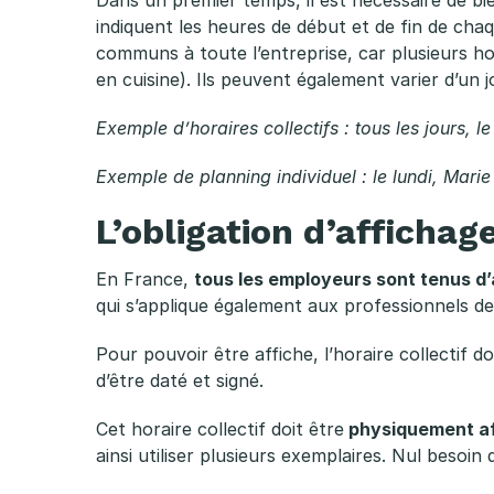
t
indiquent les heures de début et de fin de cha
i
communs à toute l’entreprise, car plusieurs hora
en cuisine). Ils peuvent également varier d’un jo
o
Exemple d’horaires collectifs : tous les jours, l
n
Exemple de planning individuel : le lundi, Marie 
d
L’obligation d’affichage
’
En France,
tous les employeurs sont tenus d’a
a
qui s’applique également aux professionnels de l
ff
Pour pouvoir être affiche, l’horaire collectif d
d’être daté et signé.
i
Cet horaire collectif doit être
physiquement affi
c
ainsi utiliser plusieurs exemplaires. Nul besoin