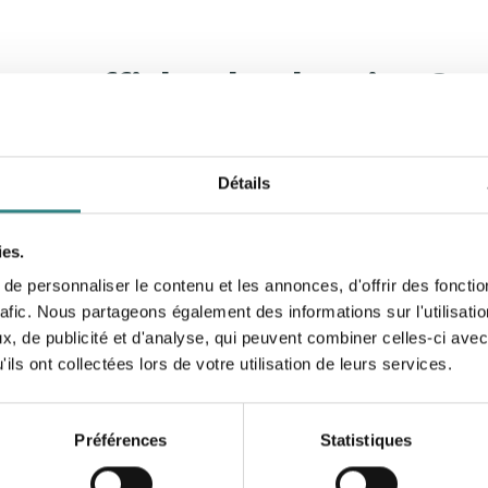
 pour afficher le planning ?
qué aux salariés au moins 15 jours à l’avance
, selon la 
de prévenance est généralement de 8 jours
sauf cas exce
Détails
le délai légal est de 7 jours, sauf si accord collectif différen
ies.
e personnaliser le contenu et les annonces, d'offrir des fonctio
ns pour afficher facilement l
rafic. Nous partageons également des informations sur l'utilisati
, de publicité et d'analyse, qui peuvent combiner celles-ci avec
ing
! Gagnez un temps considérable grâce à un outil de suivi 
ils ont collectées lors de votre utilisation de leurs services.
Préférences
Statistiques