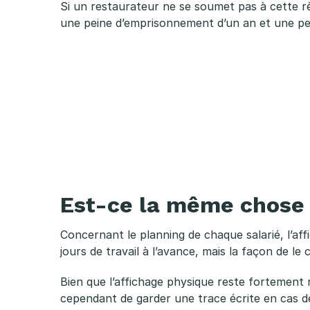
h
Si un restaurateur ne se soumet pas à cette r
une peine d’emprisonnement d’un an et une pei
a
g
e
d
u
p
Est-ce la même chose p
l
Concernant le planning de chaque salarié, l’aff
jours de travail à l’avance, mais la façon de le
a
Bien que l’affichage physique reste fortement re
n
cependant de garder une trace écrite en cas d