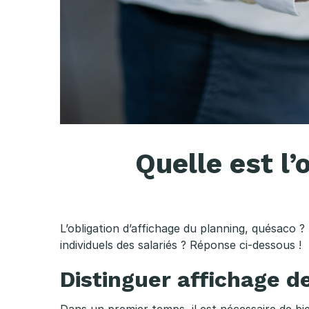
t
l
’
o
b
Quelle est l’
l
i
L’obligation d’affichage du planning, quésaco ?
g
individuels des salariés ? Réponse ci-dessous !
Distinguer affichage de
a
Dans un premier temps, il est nécessaire de b