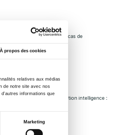
convention collective HCR. En cas de
ptionnels.
À propos des cookies
t.
nnalités relatives aux médias
e planning ?
on de notre site avec nos
 d'autres informations que
en temps réel et de planification intelligence :
Marketing