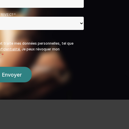
RIVEC?
*
t traite mes données personnelles, tel que
fidentialité.
Je peux révoquer mon
.