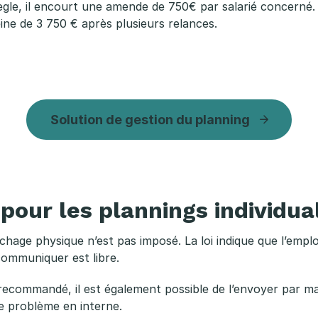
ègle, il encourt une amende de 750€ par salarié concerné.
ne de 3 750 € après plusieurs relances.
Solution de gestion du planning
our les plannings individua
ichage physique n’est pas imposé. La loi indique que l’empl
 communiquer est libre.
commandé, il est également possible de l’envoyer par mail, 
e problème en interne.