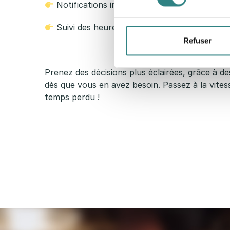
Notifications instantanées pour les change
a
Suivi des heures travaillées, et des demande
u
Refuser
r
Prenez des décisions plus éclairées, grâce à d
dès que vous en avez besoin. Passez à la vitess
a
temps perdu !
t
i
o
n
?