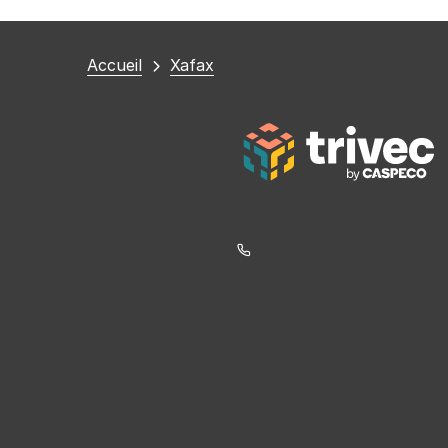
Vous
Accueil
Xafax
êtes
ici