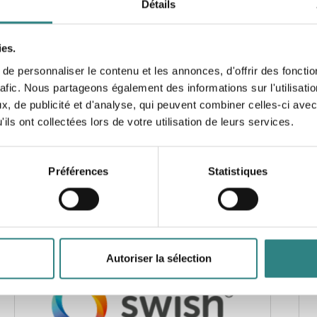
Détails
Lyf
Simplify your customer's checkout process with a
P
simple QR code placed on the table or on the bill.
t
ies.
e personnaliser le contenu et les annonces, d'offrir des fonctio
rafic. Nous partageons également des informations sur l'utilisati
, de publicité et d'analyse, qui peuvent combiner celles-ci avec
ils ont collectées lors de votre utilisation de leurs services.
Préférences
Statistiques
Paytrim
S
A new payment solution and innovative products
I
for businesses that improve the transaction
e
experience for both merchants and customers.
t
Autoriser la sélection