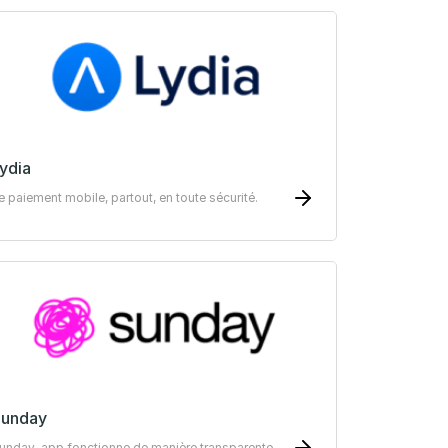
ydia
e paiement mobile, partout, en toute sécurité.
Sunday
unday-app fonctionne de manière transparente