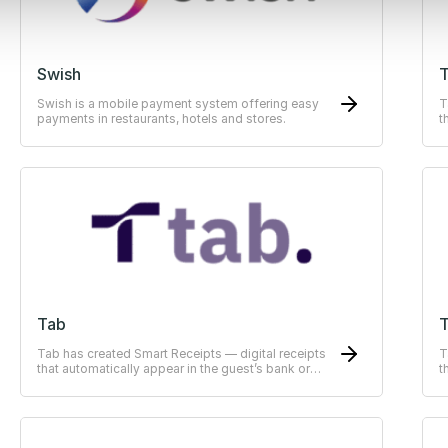
Swish
Swish is a mobile payment system offering easy
T
payments in restaurants, hotels and stores.
t
E
Tab
T
Tab has created Smart Receipts — digital receipts
T
that automatically appear in the guest’s bank or
t
ERP-system
E