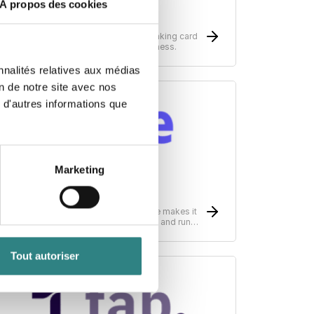
À propos des cookies
Nets
ayment solutions for your business. Making card
erminals possible no matter which business.
nnalités relatives aux médias
on de notre site avec nos
 d'autres informations que
Marketing
tripe
nfrastructure for global payments, Stripe makes it
asy to receive payments, send payouts and run
heir business online.
Tout autoriser