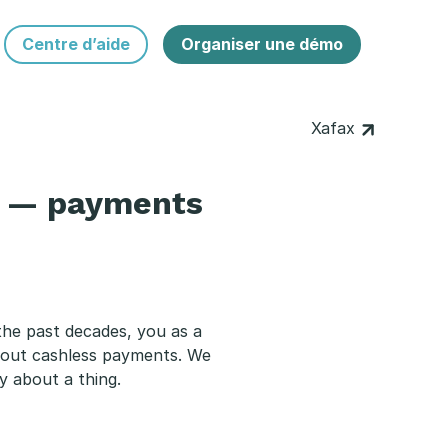
Centre d’aide
Organiser une démo
Xafax
g — payments
the past decades, you as a
bout cashless payments. We
y about a thing.