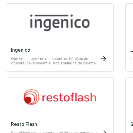
Ingenico
L
Que vous soyez un restaurant, un hôtel ou un
L
opérateur événementiel, nos solutions de paiement
innovantes et sécurisées ravirons vos clients.
Resto Flash
RestoFlash est un émetteur de titres restaurant sur
S