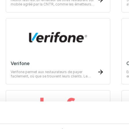
mobile agréé par la CNTR, comme les émetteurs
a
historiques.
s
v
Verifone
Verifone permet aux restaurateurs de payer
E
facilement, où que se trouvent leurs clients. Le
e
paiement de bout-en-bout. Solutions de paiement
j
innovants au service de votre croissance.