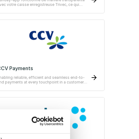
vec votre caisse enregistreuse Trivec, ce qui
ignifie que vous n'aurez pas besoin de modifier
otre flux de travail actuel.
CCV Payments
nabling reliable, efficient and seamless end-to-
nd payments at every touchpoint in a customer
ourney.