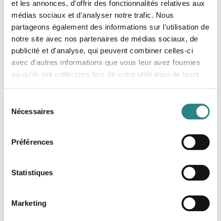
et les annonces, d'offrir des fonctionnalités relatives aux
médias sociaux et d'analyser notre trafic. Nous
partageons également des informations sur l'utilisation de
notre site avec nos partenaires de médias sociaux, de
publicité et d'analyse, qui peuvent combiner celles-ci
Paytrim
avec d'autres informations que vous leur avez fournies
ou qu'ils ont collectées lors de votre utilisation de leurs
A new payment solution and innovative products
for businesses that improve the transaction
services.
experience for both merchants and customers.
Sélection
Nécessaires
du
consentement
Préférences
Statistiques
Stripe
Infrastructure for global payments, Stripe makes it
Marketing
easy to receive payments, send payouts and run
their business online.