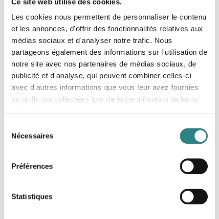
Ce site web utilise des cookies.
Les cookies nous permettent de personnaliser le contenu
et les annonces, d'offrir des fonctionnalités relatives aux
médias sociaux et d'analyser notre trafic. Nous
partageons également des informations sur l'utilisation de
notre site avec nos partenaires de médias sociaux, de
publicité et d'analyse, qui peuvent combiner celles-ci
avec d'autres informations que vous leur avez fournies
Resengo
ou qu'ils ont collectées lors de votre utilisation de leurs
Resengo got you and your guests covered from
services.
table reservations to reviews and from
promotions to last minutes.
Sélection
Nécessaires
du
consentement
Préférences
Statistiques
Zenchef