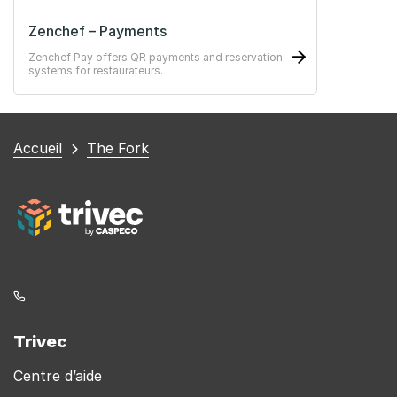
Zenchef – Payments
Zenchef Pay offers QR payments and reservation
systems for restaurateurs.
Vous
Accueil
The Fork
êtes
ici
Trivec
Centre d’aide