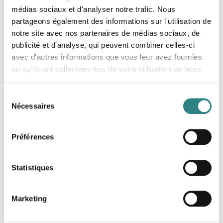
médias sociaux et d'analyser notre trafic. Nous
partageons également des informations sur l'utilisation de
notre site avec nos partenaires de médias sociaux, de
publicité et d'analyse, qui peuvent combiner celles-ci
avec d'autres informations que vous leur avez fournies
ou qu'ils ont collectées lors de votre utilisation de leurs
Lyf
services.
Simplify your customer's checkout process with a
Sélection
simple QR code placed on the table or on the bill.
Nécessaires
du
consentement
Préférences
Statistiques
Nets
Marketing
Payment solutions for your business. Making card
terminals possible no matter which business.