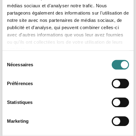
médias sociaux et d'analyser notre trafic. Nous
partageons également des informations sur l'utilisation de
notre site avec nos partenaires de médias sociaux, de
publicité et d'analyse, qui peuvent combiner celles-ci
avec d'autres informations que vous leur avez fournies
ou qu'ils ont collectées lors de votre utilisation de leurs
Lyf
services.
Simplify your customer's checkout process with a
Sélection
simple QR code placed on the table or on the bill.
Nécessaires
du
consentement
Préférences
Statistiques
Nets
Marketing
Payment solutions for your business. Making card
terminals possible no matter which business.