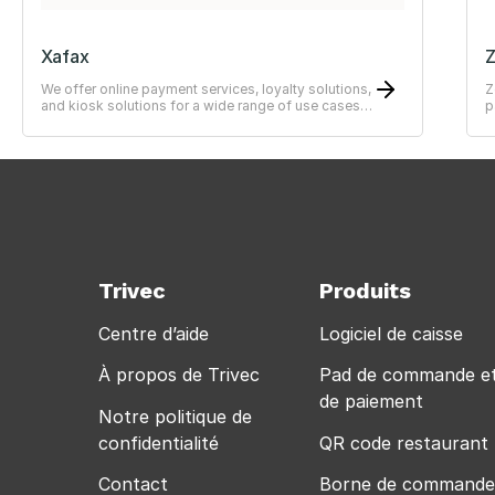
Xafax
We offer online payment services, loyalty solutions,
Z
and kiosk solutions for a wide range of use cases
p
—from simple to advanced systems.
Trivec
Produits
Centre d’aide
Logiciel de caisse
À propos de Trivec
Pad de commande e
de paiement
Notre politique de
confidentialité
QR code restaurant
Contact
Borne de commande