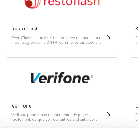
Resto Flash
RestoFlash est un émetteur de titres restaurant sur
S
mobile agréé par la CNTR, comme les émetteurs
a
historiques.
s
v
Verifone
Verifone permet aux restaurateurs de payer
E
facilement, où que se trouvent leurs clients. Le
e
paiement de bout-en-bout. Solutions de paiement
j
innovants au service de votre croissance.