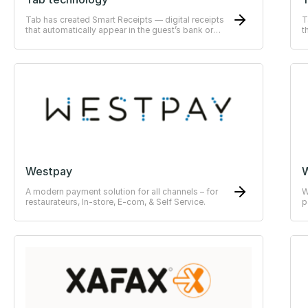
Tab has created Smart Receipts — digital receipts
T
that automatically appear in the guest’s bank or
t
ERP-system
E
Westpay
W
A modern payment solution for all channels – for
W
restaurateurs, In-store, E-com, & Self Service.
p
o