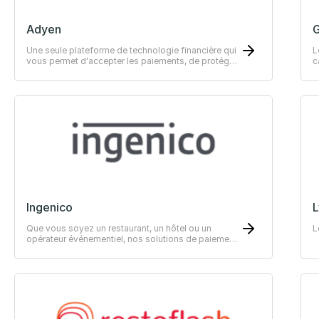
Adyen
G
Une seule plateforme de technologie financière qui
L
vous permet d'accepter les paiements, de protéger
c
vos revenus et de gérer vos finances.
Ingenico
L
Que vous soyez un restaurant, un hôtel ou un
L
opérateur événementiel, nos solutions de paiement
innovantes et sécurisées ravirons vos clients.