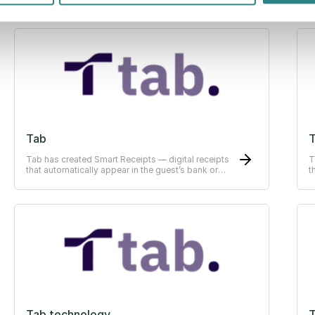
experience for both merchants and customers.
t
Tab
Tab has created Smart Receipts — digital receipts
T
that automatically appear in the guest’s bank or
t
ERP-system
E
Tab technology
T