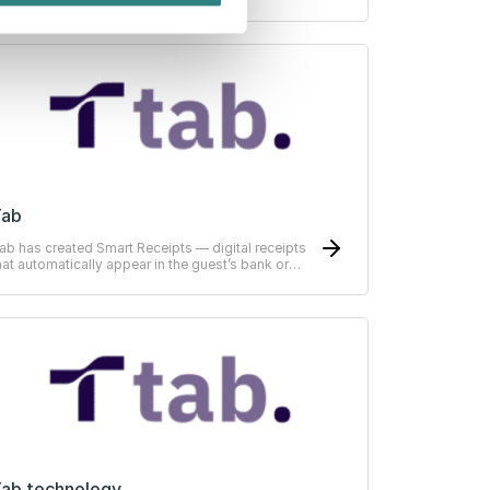
heir business online.
Tab
ab has created Smart Receipts — digital receipts
hat automatically appear in the guest’s bank or
RP-system
ab technology