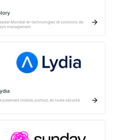
lory
eader Mondial en technologies et solutions de
ash management.
ydia
e paiement mobile, partout, en toute sécurité.