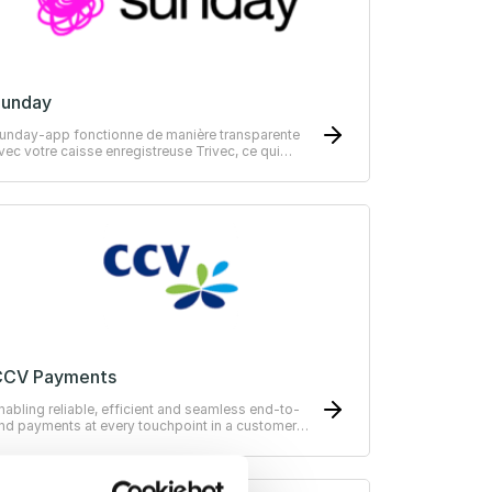
Sunday
unday-app fonctionne de manière transparente
vec votre caisse enregistreuse Trivec, ce qui
ignifie que vous n'aurez pas besoin de modifier
otre flux de travail actuel.
CCV Payments
nabling reliable, efficient and seamless end-to-
nd payments at every touchpoint in a customer
ourney.