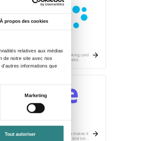
À propos des cookies
Nets
nnalités relatives aux médias
ayment solutions for your business. Making card
on de notre site avec nos
erminals possible no matter which business.
 d'autres informations que
Marketing
tripe
nfrastructure for global payments, Stripe makes it
Tout autoriser
asy to receive payments, send payouts and run