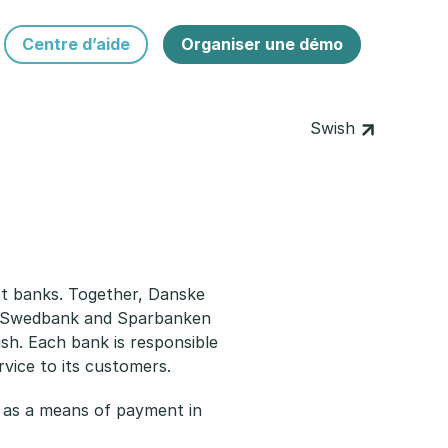
Centre d’aide
Organiser une démo
Swish
st banks. Together, Danske
, Swedbank and Sparbanken
sh. Each bank is responsible
rvice to its customers.
e as a means of payment in