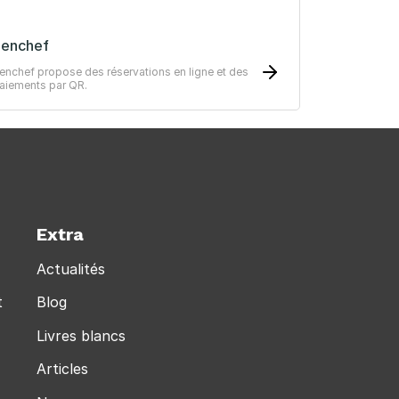
Zenchef
enchef propose des réservations en ligne et des
aiements par QR.
Extra
Actualités
t
Blog
Livres blancs
Articles