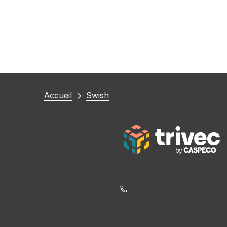
Vous
Accueil
Swish
êtes
ici