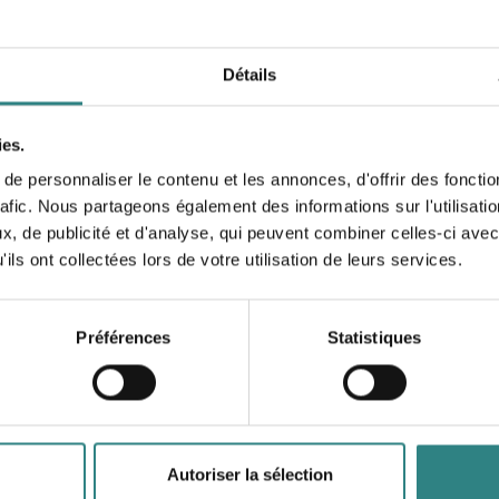
Détails
ies.
Lyf
e personnaliser le contenu et les annonces, d'offrir des fonctio
Simplify your customer's checkout process with a
P
rafic. Nous partageons également des informations sur l'utilisati
simple QR code placed on the table or on the bill.
t
, de publicité et d'analyse, qui peuvent combiner celles-ci avec
ils ont collectées lors de votre utilisation de leurs services.
Préférences
Statistiques
Paytrim
S
A new payment solution and innovative products
I
Autoriser la sélection
for businesses that improve the transaction
e