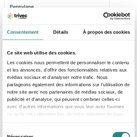
Pennylane
Accédez aux données financières de votre
entreprise, facilement et en temps réel.
Consentement
Détails
À propos des cookies
Ce site web utilise des cookies.
Les cookies nous permettent de personnaliser le contenu
et les annonces, d'offrir des fonctionnalités relatives aux
médias sociaux et d'analyser notre trafic. Nous
Exact Globe & Exact Online
partageons également des informations sur l'utilisation de
notre site avec nos partenaires de médias sociaux, de
All your business processes in one central system.
publicité et d'analyse, qui peuvent combiner celles-ci
avec d'autres informations que vous leur avez fournies
ou qu'ils ont collectées lors de votre utilisation de leurs
services.
Sélection
Nécessaires