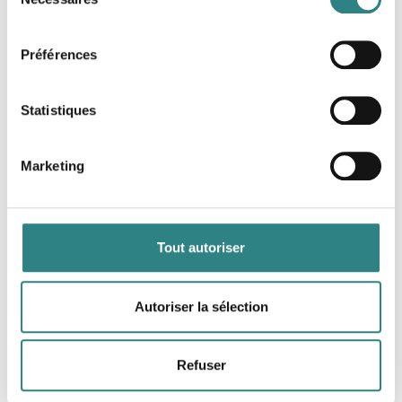
du
consentement
Préférences
Microsoft Dynamics 365
Grow your accounting practice with seamless
integrations to Trivec POS. All figures in one place.
Statistiques
Marketing
Tout autoriser
Scrada
Autoriser la sélection
Automatic connection between your POS system
and digital cashbook
Refuser