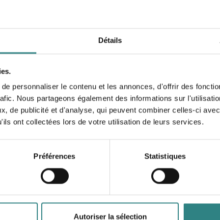
PMS et système de réservation pour les hôtels.
P
h
e
Détails
ies.
e personnaliser le contenu et les annonces, d'offrir des fonctio
rafic. Nous partageons également des informations sur l'utilisati
, de publicité et d'analyse, qui peuvent combiner celles-ci avec
BookVisit
ils ont collectées lors de votre utilisation de leurs services.
BookVisit is the Nordic leading business
U
development platform for hospitality, specialized in
direct bookings and online sales.
Préférences
Statistiques
Autoriser la sélection