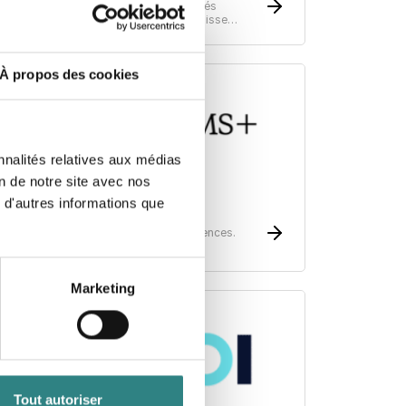
uissant logiciel de gestion des propriétés
ôtelières qui s'intègre facilement aux caisse
nregistreuse.
À propos des cookies
nnalités relatives aux médias
on de notre site avec nos
 d'autres informations que
Clock PMS
ltimate hotel solution. Delightful experiences.
Marketing
Tout autoriser