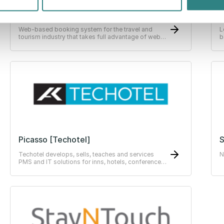
Comers
L
Web-based booking system for the travel and
L
tourism industry that takes full advantage of web
b
technology.
h
Picasso [Techotel]
S
Techotel develops, sells, teaches and services
N
PMS and IT solutions for inns, hotels, conference
centres, hotel chains, colleges, restaurants, hostels
and training centres.