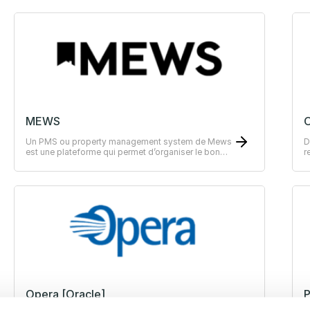
MEWS
Un PMS ou property management system de Mews
D
est une plateforme qui permet d’organiser le bon
r
fonctionnement comme orders et payments de vos
P
hôtels.
Opera [Oracle]
P