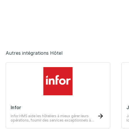
Autres intégrations Hôtel
Infor
J
Infor HMS aide les hôteliers à mieux gérer leurs
J
opérations, fournir des services exceptionnels à
l
leurs clients et offrir à tous une expérience riche.
i