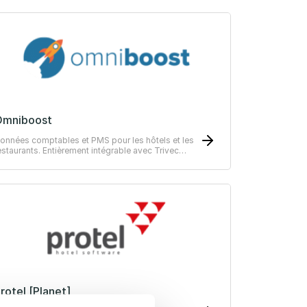
Omniboost
onnées comptables et PMS pour les hôtels et les
estaurants. Entièrement intégrable avec Trivec
OS.
rotel [Planet]