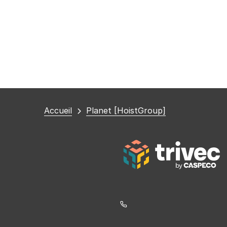
Vous
Accueil
Planet [HoistGroup]
êtes
ici