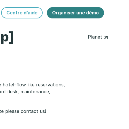
Centre d’aide
Organiser une démo
p]
Planet
 hotel-flow like reservations,
ont desk, maintenance,
e please contact us!