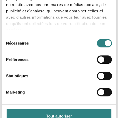
notre site avec nos partenaires de médias sociaux, de
publicité et d'analyse, qui peuvent combiner celles-ci
avec d'autres informations que vous leur avez fournies
ou qu'ils ont collectées lors de votre utilisation de leurs
BookVisit
services.
BookVisit is the Nordic leading business
Sélection
development platform for hospitality, specialized
in direct bookings and online sales.
Nécessaires
du
consentement
Préférences
Statistiques
Marketing
Clock PMS
Ultimate hotel solution. Delightful experiences.
Tout autoriser