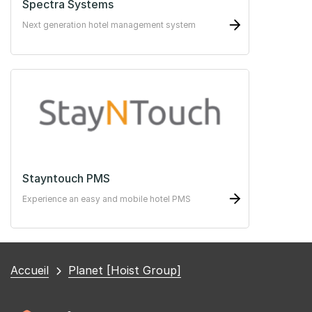
Spectra Systems
Next generation hotel management system
Stayntouch PMS
Experience an easy and mobile hotel PMS
Vous
Accueil
Planet [Hoist Group]
êtes
ici