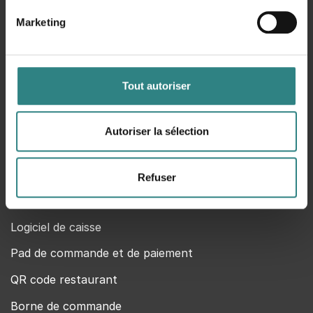
Centre d’aide
Marketing
À propos de Trivec
Notre politique de confidentialité
Contact
Tout autoriser
Mentions légales
Autoriser la sélection
MyTrivec
Trivec fait partie de Caspeco
Refuser
Produits
Logiciel de caisse
Pad de commande et de paiement
QR code restaurant
Borne de commande