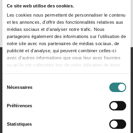
Ce site web utilise des cookies.
Les cookies nous permettent de personnaliser le contenu
et les annonces, d'offrir des fonctionnalités relatives aux
médias sociaux et d'analyser notre trafic. Nous
partageons également des informations sur l'utilisation de
notre site avec nos partenaires de médias sociaux, de
publicité et d'analyse, qui peuvent combiner celles-ci
avec d'autres informations que vous leur avez fournies
Vous
Accueil
Martin och Servera
ou qu'ils ont collectées lors de votre utilisation de leurs
êtes
services.
ici
Sélection
Nécessaires
du
consentement
Préférences
Trivec
Statistiques