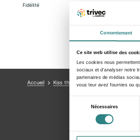
Fidélité
Consentement
Ce site web utilise des cook
Les cookies nous permettent d
sociaux et d'analyser notre t
partenaires de médias sociaux
Vous
Accueil
Kiss the Bride [Golden Eye]
vous leur avez fournies ou qu'
êtes
ici
Sélection
Nécessaires
du
consentement