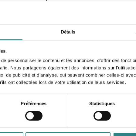
Détails
ies.
e personnaliser le contenu et les annonces, d'offrir des fonctio
rafic. Nous partageons également des informations sur l'utilisati
, de publicité et d'analyse, qui peuvent combiner celles-ci avec
ils ont collectées lors de votre utilisation de leurs services.
Trivec
Produits
Préférences
Statistiques
Centre d’aide
Logiciel de caisse
À propos de Trivec
Pad de commande e
de paiement