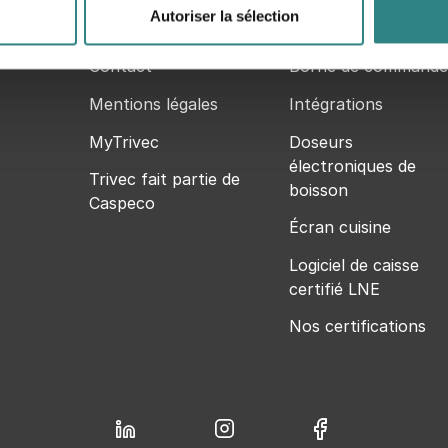
Notre politique de
Autoriser la sélection
confidentialité
QR code restaurant
Contact
Borne de commande
Mentions légales
Intégrations
MyTrivec
Doseurs
électroniques de
Trivec fait partie de
boisson
Caspeco
Écran cuisine
Logiciel de caisse
certifié LNE
Nos certifications