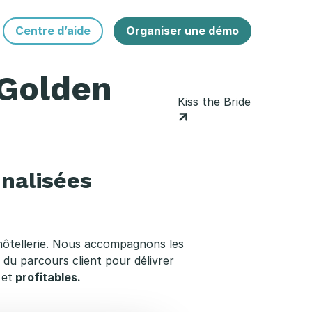
Centre d’aide
Organiser une démo
[Golden
Kiss the Bride
nalisées
’hôtellerie. Nous accompagnons les
 du parcours client pour délivrer
et
profitables
.