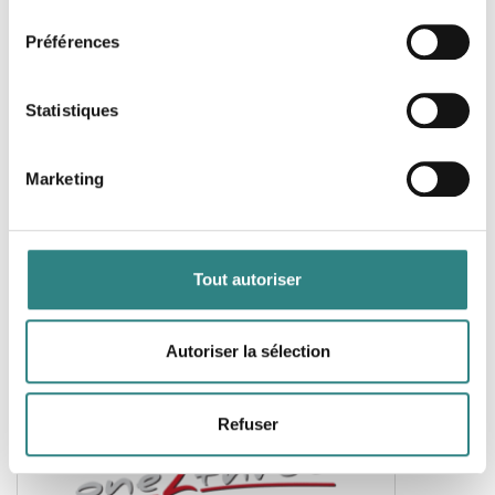
consentement
Dineflow
Préférences
Dineflow is an app framework developed to give
any type of restaurant its own communication and
sales app
Statistiques
Marketing
Tout autoriser
Maîtres
A smart, modern and innovative app that provides
Autoriser la sélection
a host of benefits, both for the guest and the
restaurant.
Refuser