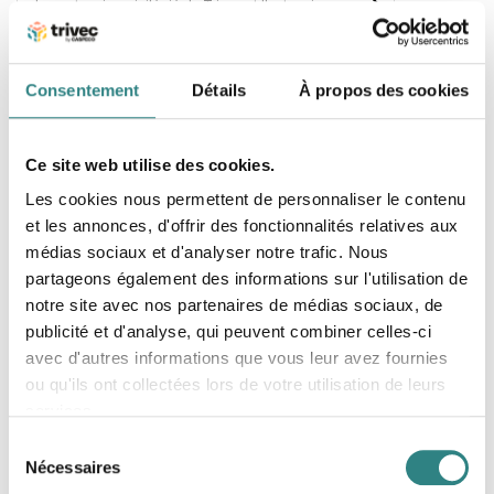
Le partenaire privilégié de Trivec et l'extension
numérique de votre entreprise pour la commande
par QR, les kiosques d'auto-commande et les
boutiques en ligne d'enlèvement et de livraison.
Consentement
Détails
À propos des cookies
Ce site web utilise des cookies.
Les cookies nous permettent de personnaliser le contenu
et les annonces, d'offrir des fonctionnalités relatives aux
Skeat
médias sociaux et d'analyser notre trafic. Nous
partageons également des informations sur l'utilisation de
Décuplez la rentabilité de votre point de vente dès
le premier jour en proposant une expérience de
notre site avec nos partenaires de médias sociaux, de
commande décomplexée avec codes QR à vos
clients et une gestion opérationnelle simplifiée à
publicité et d'analyse, qui peuvent combiner celles-ci
vos équipes.
avec d'autres informations que vous leur avez fournies
ou qu'ils ont collectées lors de votre utilisation de leurs
services.
Sélection
Nécessaires
du