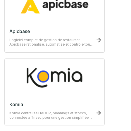
Apicbase
Logiciel complet de gestion de restaurant.
Apicbase rationalise, automatise et contrôle tous
les processus en cuisine.
Komia
Komia centralise HACCP, plannings et stocks,
connectée à Trivec pour une gestion simplifiée
des restaurants.