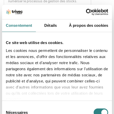
numériser le processus de gestion des stocks.
Consentement
Détails
À propos des cookies
Ce site web utilise des cookies.
Les cookies nous permettent de personnaliser le contenu
SOMM’IT
et les annonces, d'offrir des fonctionnalités relatives aux
Synchroniser vos ventes avec votre caisse
médias sociaux et d'analyser notre trafic. Nous
enregistreuse est possible avec SOMM’IT ! Ce
procédé vous permettra de tenir à jour facilement
partageons également des informations sur l'utilisation de
et rapidement vos stocks et vos ventes.
notre site avec nos partenaires de médias sociaux, de
publicité et d'analyse, qui peuvent combiner celles-ci
avec d'autres informations que vous leur avez fournies
ou qu'ils ont collectées lors de votre utilisation de leurs
services.
Sélection
Nécessaires
du