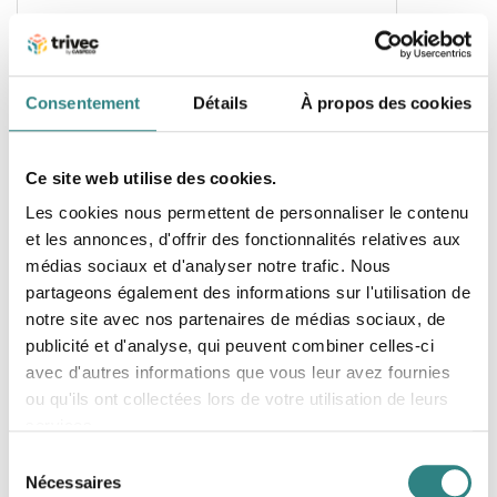
Komia
Komia centralise HACCP, plannings et stocks,
Consentement
Détails
À propos des cookies
connectée à Trivec pour une gestion simplifiée
des restaurants.
Ce site web utilise des cookies.
Les cookies nous permettent de personnaliser le contenu
et les annonces, d'offrir des fonctionnalités relatives aux
médias sociaux et d'analyser notre trafic. Nous
partageons également des informations sur l'utilisation de
notre site avec nos partenaires de médias sociaux, de
Mapal
publicité et d'analyse, qui peuvent combiner celles-ci
Boostez votre activité grâce à notre logiciel de
avec d'autres informations que vous leur avez fournies
gestion des stocks et des déchets.
ou qu'ils ont collectées lors de votre utilisation de leurs
services.
Sélection
Nécessaires
du