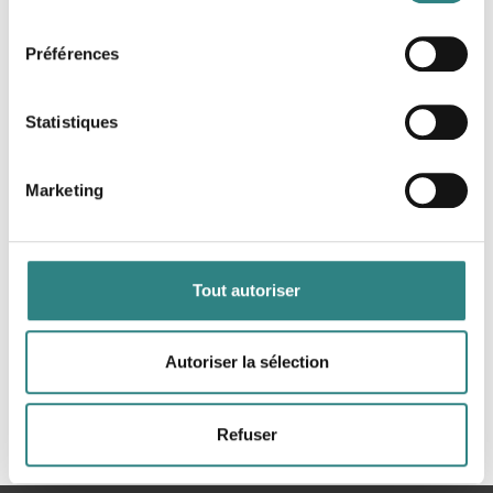
consentement
Préférences
Personalkollen
Statistiques
The personnel and payroll system for the hotel
and restaurant industry.
Marketing
Tout autoriser
Autoriser la sélection
Strobbo
Automate your employee scheduling & time
tracking.
Refuser