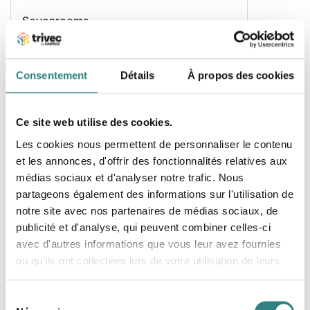
Sevenrooms
Gestion des tables et des commandes, logiciel de
gestion de la relation client (CRM) entièrement
intégrable à Trivec POS.
Consentement
Détails
À propos des cookies
Ce site web utilise des cookies.
Les cookies nous permettent de personnaliser le contenu
et les annonces, d'offrir des fonctionnalités relatives aux
médias sociaux et d'analyser notre trafic. Nous
The Fork
partageons également des informations sur l'utilisation de
notre site avec nos partenaires de médias sociaux, de
Quelqu'un cherche une table? En tant que
restaurateur, en étant présent sur la Fourchette, les
publicité et d'analyse, qui peuvent combiner celles-ci
clients peuvent facilement vous trouver et réserver
avec d'autres informations que vous leur avez fournies
une table rapidement.
ou qu'ils ont collectées lors de votre utilisation de leurs
services.
Sélection