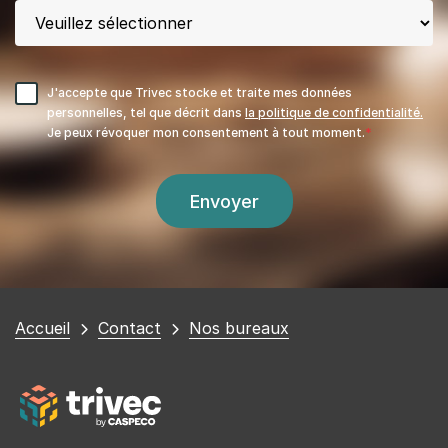
J'accepte que Trivec stocke et traite mes données
personnelles, tel que décrit dans
la politique de confidentialité.
Je peux révoquer mon consentement à tout moment.
Vous
Accueil
Contact
Nos bureaux
êtes
ici