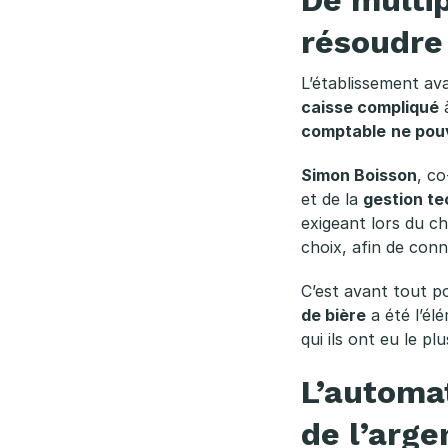
résoudre
L’établissement av
caisse compliqué
à
comptable
ne pou
Simon Boisson
, co
et de la
gestion t
exigeant lors du c
choix, afin de con
C’est avant tout p
de bière
a été l’élé
qui ils ont eu le pl
L’automa
de l’arge