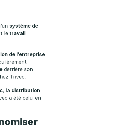
qu’un
système de
t le
travail
ion de l’entreprise
iculièrement
e
derrière son
chez Trivec.
ec
, la
distribution
vec a été celui en
onomiser