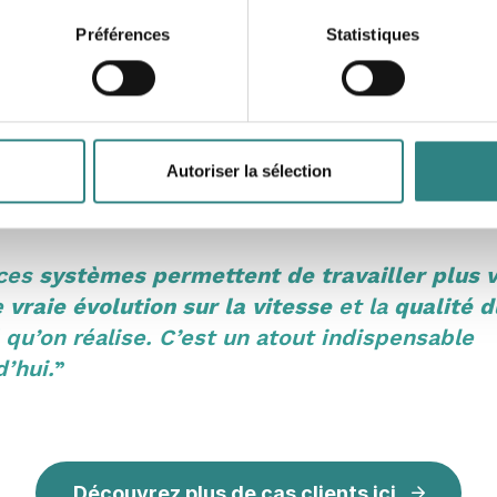
Préférences
Statistiques
arehouse est également satisfait
des produits Trivec.
Ra
s !
Certaines problématiques qui existaient avant n’existen
Autoriser la sélection
équipes d’être plus concentrées sur la vente.
 ces
systèmes permettent de travailler plus v
e
vraie évolution sur la vitesse
et la
qualité d
qu’on réalise. C’est un atout indispensable
d’hui.
”
Découvrez plus de cas clients ici