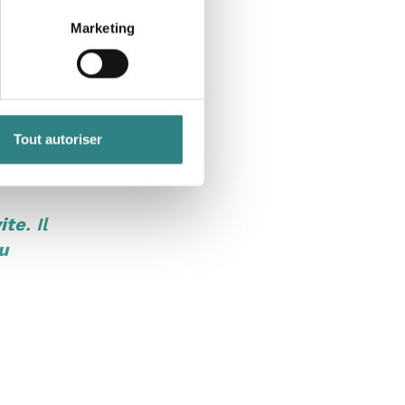
Marketing
pidité et facilité
t plus aujourd’hui,
Tout autoriser
ite
. Il
u