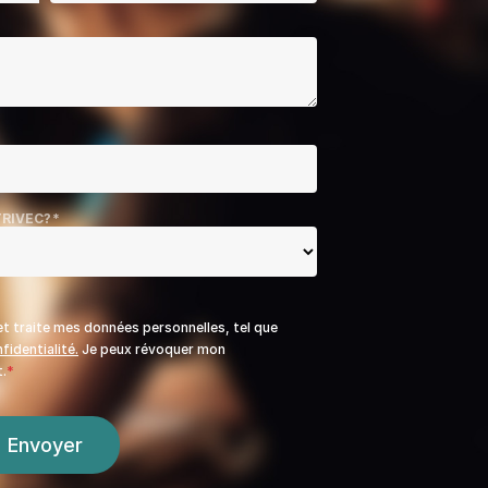
RIVEC?
*
t traite mes données personnelles, tel que
fidentialité.
Je peux révoquer mon
.