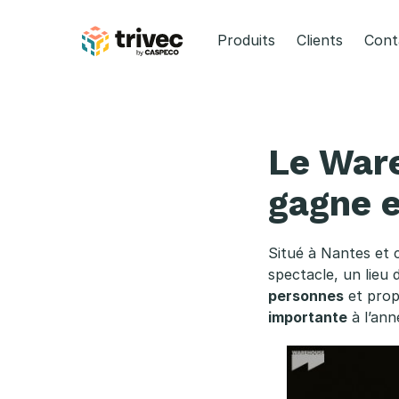
Aller
au
Produits
Clients
Cont
contenu
T
h
Le Ware
e
gagne e
W
Situé à Nantes et 
a
spectacle, un lieu
personnes
et prop
r
importante
à l’ann
e
h