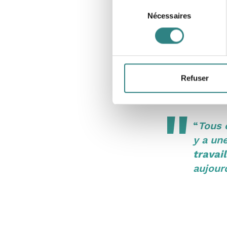
Sélection
Nécessaires
du
consentement
Le personnel du W
sont au rendez-vou
Refuser
ce qui permet aux 
“
Tous
y a un
travail
aujour