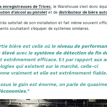
s enregistreuses de Trivec
, le Warehouse s’est donc équ
ution d’alcool au pistolet
et de
distributeur de bière au
rès satisfait de son installation et fait même souvent of
ents souhaitant s’équiper de systèmes similaires.
rtie bière est celle où le
niveau de performan
s élevé
avec le
système de détection de fin d
t extrêmement efficace.
E
t par rapport aux a
logies qui existent sur le marché, celle-ci
onne vraiment et elle est extrêmement fiable
ssus le gain est énorme, on parle de quasim
’économies
.
”