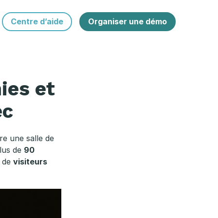
Centre d’aide
Organiser une démo
ies et
ec
e une salle de
plus de
90
e de
visiteurs