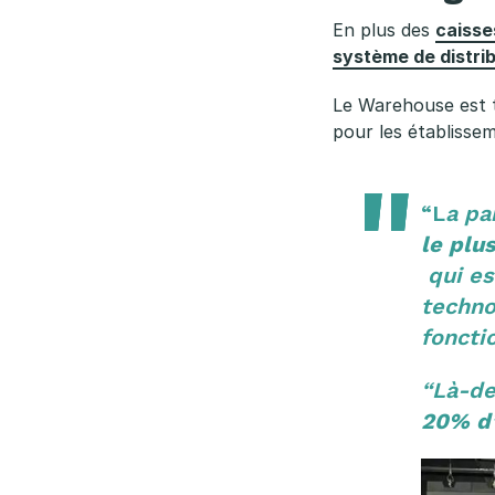
En plus des
caisse
système de distrib
Le Warehouse est t
pour les établissem
“L
a pa
le plu
qui es
techno
foncti
“Là-de
20% d