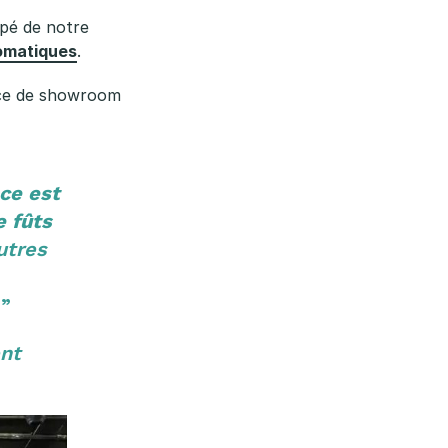
ipé de notre
tomatiques
.
fice de showroom
ce est
e fûts
utres
.
”
ent