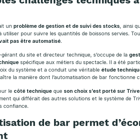
ait un
problème de gestion et de suivi des stock
s
, ainsi 
 utiliser pour suivre les quantités de boissons servies. T
ou
vait pas être automatisé
.
-gérant du site et directeur technique, s’occupe de la
gest
echnique
spécifique aux métiers du spectacle. Il a été part
hoix du système et a conduit une véritable
étude techniqu
naître la manière dont l’automatisation de bar fonctionne 
our le
côté technique
que
son choix s’est porté sur Triv
ment qui différait des autres solutions et le système de Tri
us confiance.
tisation de bar permet d’éc
nt