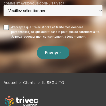
COMMENT AVEZ-VOUS CONNU TRIVEC?
*
J'accepte que Trivec stocke et traite mes données
personnelles, tel que décrit dans
la politique de confidentialité.
Je peux révoquer mon consentement à tout moment.
Vous
Accueil
Clients
IL SEGUITO
êtes
ici