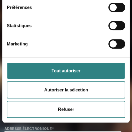
Contactez-nous
Préférences
Lorsque vous aurez inscrit vos
coordonnées, vous serez contactés par
Statistiques
un de nos experts qualifiés qui vous en
dira plus sur nos produits et vous
Marketing
montrera comment ils fonctionnent en
pratique.
Tout autoriser
PRÉNOM
*
Autoriser la sélection
NOM DE FAMILLE
*
Refuser
ADRESSE ÉLECTRONIQUE
*