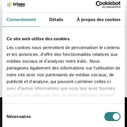
Si l’on devait résumer l’utilisation des solutions
Trivec chez IL SEGUITO :
Consentement
Détails
À propos des cookies
Meilleure qualité du service
Plus de chances d’obtenir des pourboires
Ce site web utilise des cookies.
Les cookies nous permettent de personnaliser le contenu
Plus de fluidité dans leurs tâches au quotidien
et les annonces, d'offrir des fonctionnalités relatives aux
médias sociaux et d'analyser notre trafic. Nous
Découvrez plus de cas clients ici
partageons également des informations sur l'utilisation de
notre site avec nos partenaires de médias sociaux, de
publicité et d'analyse, qui peuvent combiner celles-ci
avec d'autres informations que vous leur avez fournies
ou qu'ils ont collectées lors de votre utilisation de leurs
services.
Sélection
Nécessaires
du
consentement