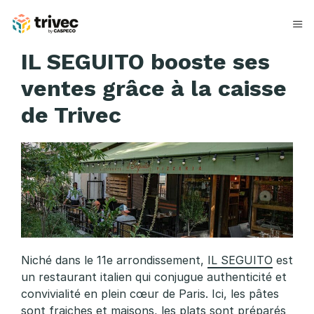
Aller
au
contenu
I
IL SEGUITO booste ses
L
ventes grâce à la caisse
S
de Trivec
E
G
U
I
T
Niché dans le 11e arrondissement,
IL SEGUITO
est
O
un restaurant italien qui conjugue authenticité et
convivialité en plein cœur de Paris. Ici, les pâtes
sont fraiches et maisons, les plats sont préparés